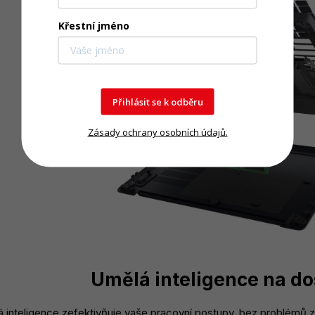
Křestní jméno
Přihlásit se k odběru
Zásady ochrany osobních údajů.
Umělá inteligence na d
á inteligence zefektivňuje vaše pracovní postupy, bez problémů