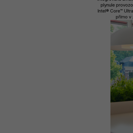
plynule provozo
Intel® Core™ Ultr
přímo v 