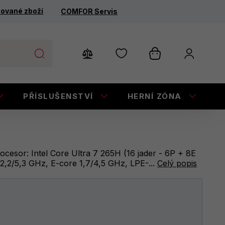
ované zboží
COMFOR Servis
PŘÍSLUŠENSTVÍ
HERNÍ ZÓNA
E
cesor: Intel Core Ultra 7 265H (16 jader - 6P + 8E
2,2/5,3 GHz, E-core 1,7/4,5 GHz, LPE-...
Celý popis