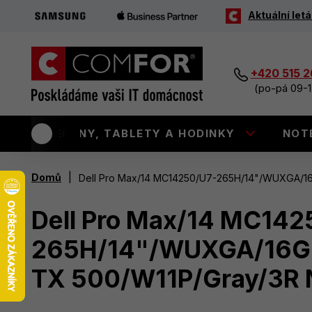
Aktuální letá
+420 515 
(po-pá 09-1
TELEFONY, TABLETY A HODINKY
NOT
|
Domů
Dell Pro Max/14 MC14250/U7-265H/14"/WUXGA/1
Dell Pro Max/14 MC142
265H/14"/WUXGA/16G
TX 500/W11P/Gray/3R