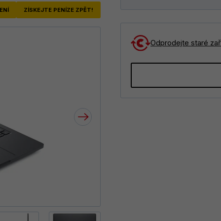
ENÍ
ZÍSKEJTE PENÍZE ZPĚT!
Odprodejte staré zaří