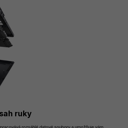
osah ruky
 zpracovává rozsáhlé datové soubory a umožňuje vám