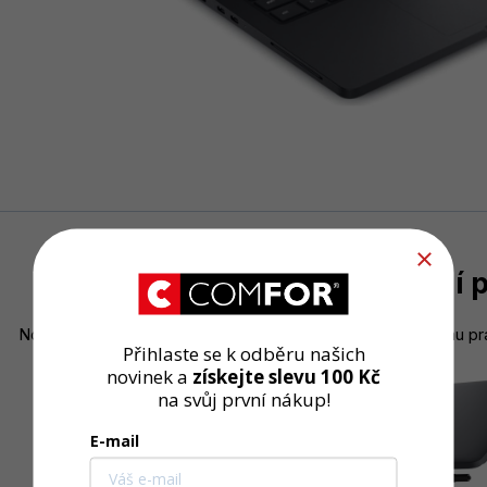
Výkonnost jako základní 
Notebook Dell Pro Max 14 je nabitý funkcemi, které vašemu pr
Přihlaste se
k odběru našich
novinek
a
získejte
slevu 100 Kč
na svůj první nákup!
E-mail