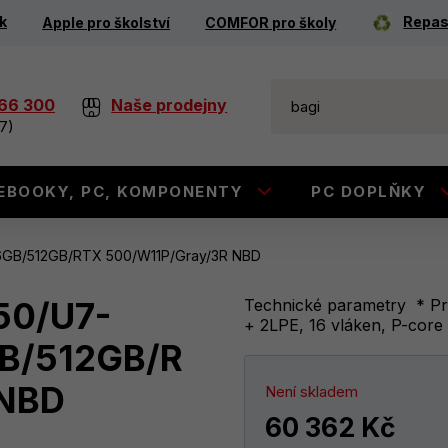
k
Repas
Apple pro školství
COMFOR pro školy
266 300
Naše prodejny
7)
EBOOKY, PC, KOMPONENTY
PC DOPLŇKY
6GB/512GB/RTX 500/W11P/Gray/3R NBD
50/U7-
Technické parametry * Pro
+ 2LPE, 16 vláken, P-core 
B/512GB/R
 NBD
Není skladem
60 362 Kč