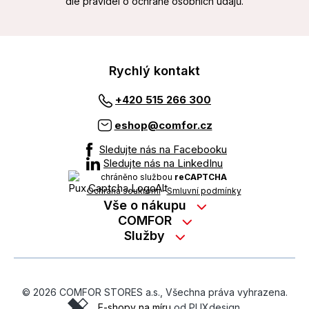
dle pravidel o ochraně osobních údajů.
Rychlý kontakt
+420 515 266 300
eshop@comfor.cz
Sledujte nás na Facebooku
Sledujte nás na LinkedInu
chráněno službou
reCAPTCHA
Ochrana soukromí
-
Smluvní podmínky
Vše o nákupu
Nákup na splátky
COMFOR
Služby
Kontakty
Možnosti platby
Servisní služby na prodejně
Kariéra
Reklamace zboží z e-shopu
Garanční prohlídky
O nás
Obchodní podmínky
© 2026 COMFOR STORES a.s., Všechna práva vyhrazena.
On-line podpora
O revimarketu
E-shopy na míru
od PUXdesign.