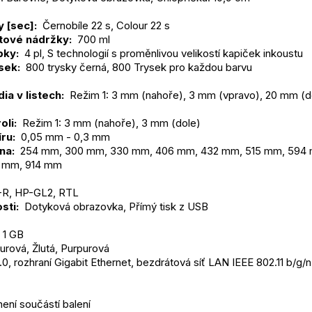
 [sec]: 
 Černobíle 22 s, Colour 22 s
tové nádržky: 
 700 ml
pky: 
 4 pl, S technologií s proměnlivou velikostí kapiček inkoustu
sek: 
 800 trysky černá, 800 Trysek pro každou barvu
ia v listech: 
 Režim 1: 3 mm (nahoře), 3 mm (vpravo), 20 mm (do
oli: 
 Režim 1: 3 mm (nahoře), 3 mm (dole)
ru: 
 0,05 mm - 0,3 mm
na: 
 254 mm, 300 mm, 330 mm, 406 mm, 432 mm, 515 mm, 594 m
 mm, 914 mm
-R, HP-GL2, RTL
sti: 
 Dotyková obrazovka, Přímý tisk z USB
: 1 GB
urová, Žlutá, Purpurová
0, rozhraní Gigabit Ethernet, bezdrátová síť LAN IEEE 802.11 b/g/n 
není součástí balení