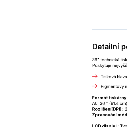
Detailní 
36" technická tisk
Poskytuje nejvyšší
Tisková hlav
Pigmentový i
Formát tiskárny:
A0, 36 " (91.4 cm
Rozlišení[DPI]: 
 
Zpracování médi
LCD displej :
 Typ