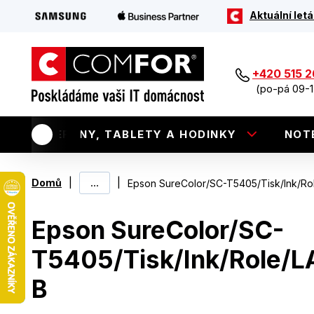
Aktuální letá
+420 515 
(po-pá 09-1
TELEFONY, TABLETY A HODINKY
NOT
|
...
|
Domů
Epson SureColor/SC-T5405/Tisk/Ink/Ro
Epson SureColor/SC-
T5405/Tisk/Ink/Role/L
B