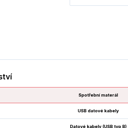
ství
Spotřební materál
USB datové kabely
Datové kabely (USB typ B)