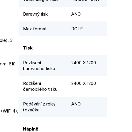
Barevný tisk
ANO
Max formát
ROLE
le), 3 
Tisk
Rozlišení
2400 X 1200
m, 610 
barevného tisku
Rozlišení
2400 X 1200
černobílého tisku
Podávání z role/
ANO
řezačka
(WiFi 4), 
Náplně