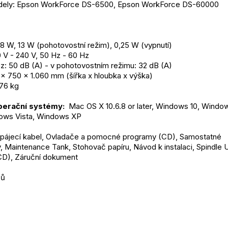
ely: Epson WorkForce DS-6500, Epson WorkForce DS-60000
38 W, 13 W (pohotovostní režim), 0,25 W (vypnutí)
 V - 240 V, 50 Hz - 60 Hz
z: 50 dB (A) - v pohotovostním režimu: 32 dB (A)
 x 750 x 1.060 mm (šířka x hloubka x výška)
 76 kg
erační systémy: 
 Mac OS X 10.6.8 or later, Windows 10, Windows
ows Vista, Windows XP
apájecí kabel, Ovladače a pomocné programy (CD), Samostatné 
 Maintenance Tank, Stohovač papíru, Návod k instalaci, Spindle Un
(CD), Záruční dokument
ců