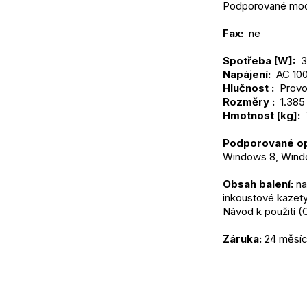
Podporované mod
Fax: 
 ne
Spotřeba [W]: 
 
Napájení: 
 AC 100
Hlučnost : 
 Provo
Rozměry : 
 1.385
Hmotnost [kg]: 
Podporované op
Windows 8, Wind
Obsah balení:
 n
inkoustové kazety,
Návod k použití 
Záruka:
 24 měsí