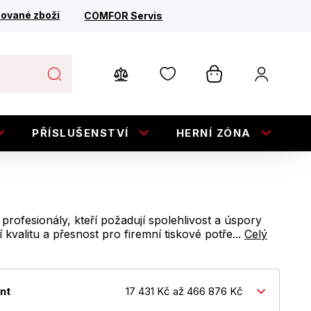
ované zboží
COMFOR Servis
PŘÍSLUŠENSTVÍ
HERNÍ ZÓNA
E
profesionály, kteří požadují spolehlivost a úspory
 kvalitu a přesnost pro firemní tiskové potře...
Celý
nt
17 431 Kč až 466 876 Kč