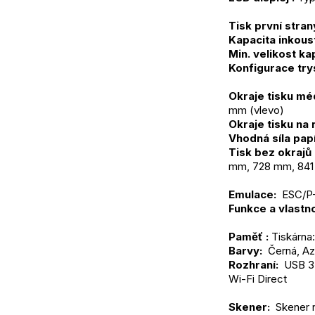
Tisk první strany
Kapacita inkous
Min. velikost ka
Konfigurace try
Okraje tisku méd
mm (vlevo)
Okraje tisku na r
Vhodná síla papí
Tisk bez okrajů 
mm, 728 mm, 841
Emulace: 
 ESC/P
Funkce a vlastno
Paměť :
 Tiskárna
Barvy: 
 Černá, Az
Rozhraní: 
 USB 3.
Wi-Fi Direct
Skener: 
 Skener 