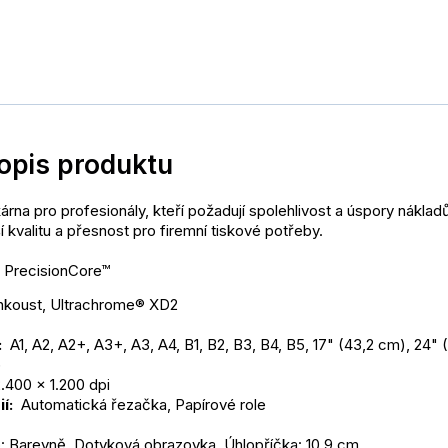
popis produktu
árna pro profesionály, kteří požadují spolehlivost a úspory nákladů
 kvalitu a přesnost pro firemní tiskové potřeby.
a PrecisionCore™
nkoust, Ultrachrome® XD2
 
 A1, A2, A2+, A3+, A3, A4, B1, B2, B3, B4, B5, 17" (43,2 cm), 24" (
)
2.400 x 1.200 dpi
í: 
 Automatická řezačka, Papírové role
: Barevně, Dotyková obrazovka, Úhlopříčka: 10,9 cm