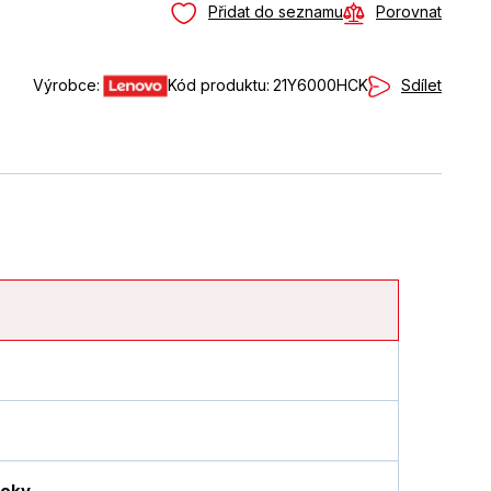
Přidat do seznamu
Porovnat
Sdílet
Výrobce:
Kód produktu:
21Y6000HCK
ooky