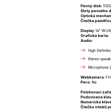
Pevný disk:
 512
Sloty pevného d
Optická mechan
Čtečka paměťov
Displej:
 14" WUX
Grafická karta: 
Audio:
High Definit
Stereo speak
Microphone 2
Webkamera:
 FH
Pero:
 Ne
Polohovací zaříz
Podsvícená kláv
Numerická kláve
Čtečka otisků p