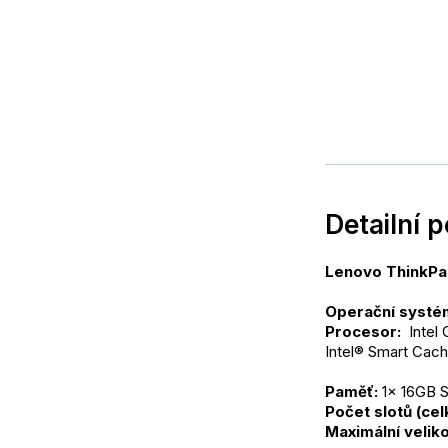
Detailní 
Lenovo ThinkPad
Operační systé
Procesor: 
 Intel
Intel® Smart Cac
Paměť:
 1x 16GB
Počet slotů (ce
Maximální veliko