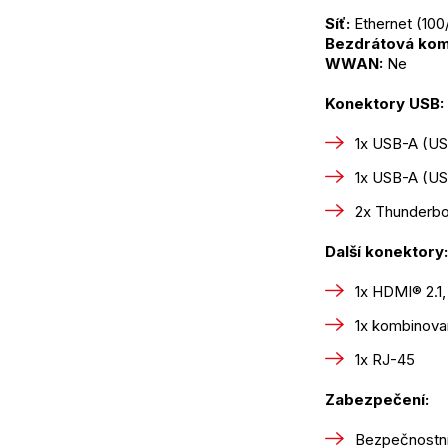
Síť:
 Ethernet (10
Bezdrátová kom
WWAN:
 Ne
Konektory USB:
1x USB-A (US
1x USB-A (US
2x Thunderbo
Další konektory:
1x HDMI® 2.1
1x kombinova
1x RJ-45
Zabezpečení:
Bezpečnostní