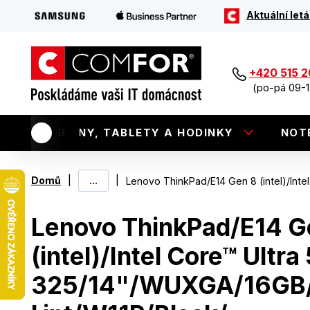
Aktuální letá
+420 515 
(po-pá 09-1
TELEFONY, TABLETY A HODINKY
NOT
|
...
|
Domů
Lenovo ThinkPad/E14 Gen 8 (intel)/Inte
Lenovo ThinkPad/E14 G
(intel)/Intel Core™ Ultra
325/14"/WUXGA/16GB/