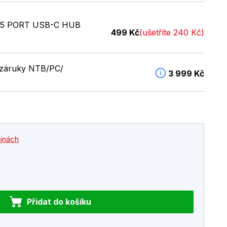
5 PORT USB-C HUB
499 Kč
(ušetříte 240 Kč)
é záruky NTB/PC/
3 999 Kč
ejnách
Přidat do košíku