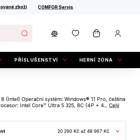
ované zboží
COMFOR Servis
PŘÍSLUŠENSTVÍ
HERNÍ ZÓNA
E
 (Intel) Operační systém: Windows® 11 Pro, čeština
Procesor: Intel Core™ Ultra 5 325, 8C (4P + 4...
Celý
ant
20 290 Kč až 48 967 Kč