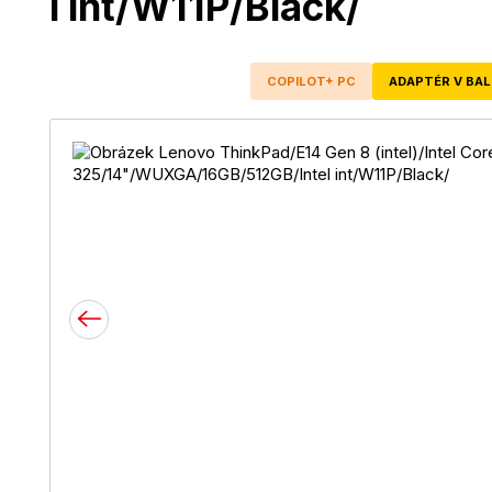
l int/W11P/Black/
COPILOT+ PC
ADAPTÉR V BAL