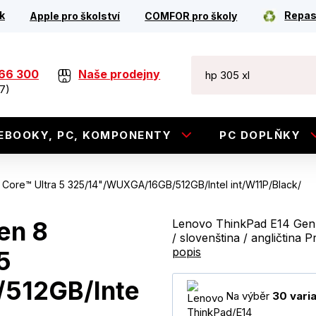
k
Repas
Apple pro školství
COMFOR pro školy
266 300
Naše prodejny
7)
EBOOKY, PC, KOMPONENTY
PC DOPLŇKY
l Core™ Ultra 5 325/14"/WUXGA/16GB/512GB/Intel int/W11P/Black/
en 8
Lenovo ThinkPad E14 Gen 8
/ slovenština / angličtina 
popis
 5
512GB/Inte
Na výběr
30 vari