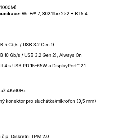
0/1000M)
unikace:
 Wi-Fi® 7, 802.11be 2x2 + BT5.4
B 5 Gb/s / USB 3.2 Gen 1)
B 10 Gb/s / USB 3.2 Gen 2), Always On
lt 4 s USB PD 15-65W a DisplayPort™ 2.1
, až 4K/60Hz
ný konektor pro sluchátka/mikrofon (3,5 mm)
 čip: Diskrétní TPM 2.0