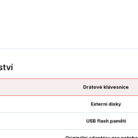
ství
Drátové klávesnice
Externí disky
USB flash paměti
Originální adaptéry pro noteb