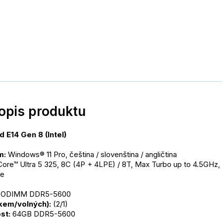
popis produktu
 E14 Gen 8 (Intel)
m:
 Windows® 11 Pro, čeština / slovenština / angličtina
 Core™ Ultra 5 325, 8C (4P + 4LPE) / 8T, Max Turbo up to 4.5GHz,
he
 SODIMM DDR5-5600
lkem/volných):
 (2/1)
st:
 64GB DDR5-5600