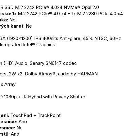
GB SSD M.2 2242 PCIe® 4.0x4 NVMe® Opal 2.0
isku:
 1x M.2 2242 PCIe® 4.0 x4 • 1x M.2 2280 PCIe 4.0 x4
ika:
 Ne
ých karet:
 Ne
GA (1920x1200) IPS 400nits Anti-glare, 45% NTSC, 60Hz
 Integrated Intel® Graphics
ion (HD) Audio, Senary SN6147 codec
ers, 2W x2, Dolby Atmos®, audio by HARMAN
x Array
D 1080p + IR Hybrid with Privacy Shutter
ení:
 TouchPad + TrackPoint
esnice:
 Ano
snice:
 Ne
rstů:
 Ano