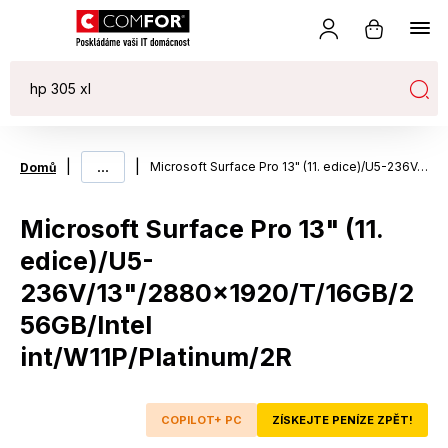
|
...
|
Microsoft Surface Pro 13" (11. edice)/U5-236V/13"/2880x1920/T/16GB/256GB/Intel int/W11P/Platinum/2R
Domů
Microsoft Surface Pro 13" (11.
edice)/U5-
236V/13"/2880x1920/T/16GB/2
56GB/Intel
int/W11P/Platinum/2R
COPILOT+ PC
ZÍSKEJTE PENÍZE ZPĚT!