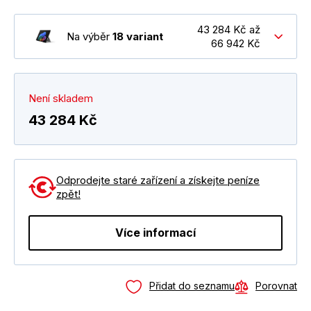
43 284 Kč až
Na výběr
18 variant
66 942 Kč
Není skladem
43 284 Kč
Odprodejte staré zařízení a získejte peníze
zpět!
Více informací
Přidat do seznamu
Porovnat