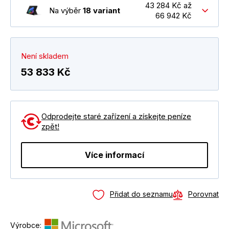
43 284 Kč až
Na výběr
18 variant
66 942 Kč
Není skladem
53 833 Kč
Odprodejte staré zařízení a získejte peníze
zpět!
Více informací
Přidat do seznamu
Porovnat
Výrobce: