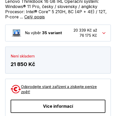
Lenovo ThinkBook 16 G8 IRL Operační systém:
Windows® 11 Pro, česky / slovensky / anglicky
Procesor: Intel® Core™ 5 210H, 8C (4P + 4E) / 12T,
P-core ...
Celý popis
20 339 Kč až
Na výběr
35 variant
76 175 Kč
Není skladem
21 850 Kč
Odprodejte staré zařízení a získejte peníze
zpět!
Více informací