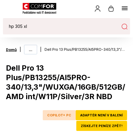
|
...
|
Dell Pro 13 Plus/PB13255/AI5PRO-340/13,3"/WUXGA/16GB/512GB/AMD int/W11P/Silver/3R NBD
Domů
Dell Pro 13
Plus/PB13255/AI5PRO-
340/13,3"/WUXGA/16GB/512GB/
AMD int/W11P/Silver/3R NBD
COPILOT+ PC
ADAPTÉR NENÍ V BALENÍ
ZÍSKEJTE PENÍZE ZPĚT!