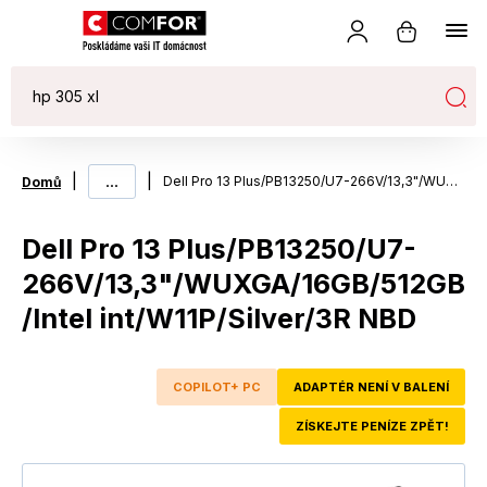
|
...
|
Dell Pro 13 Plus/PB13250/U7-266V/13,3"/WUXGA/16GB/512GB/Intel int/W11P/Silver/3R NBD
Domů
Dell Pro 13 Plus/PB13250/U7-
266V/13,3"/WUXGA/16GB/512GB
/Intel int/W11P/Silver/3R NBD
COPILOT+ PC
ADAPTÉR NENÍ V BALENÍ
ZÍSKEJTE PENÍZE ZPĚT!