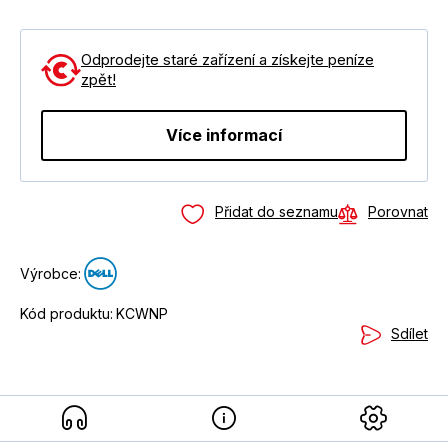
Odprodejte staré zařízení a získejte peníze
zpět!
Více informací
Přidat do seznamu
Porovnat
Výrobce:
Kód produktu:
KCWNP
Sdílet