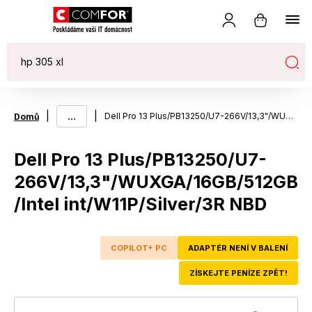
|
...
|
Dell Pro 13 Plus/PB13250/U7-266V/13,3"/WUXGA/16GB/512GB/Intel int/W11P/Silver/3R NBD
Domů
Dell Pro 13 Plus/PB13250/U7-
266V/13,3"/WUXGA/16GB/512GB
/Intel int/W11P/Silver/3R NBD
COPILOT+ PC
ADAPTÉR NENÍ V BALENÍ
ZÍSKEJTE PENÍZE ZPĚT!