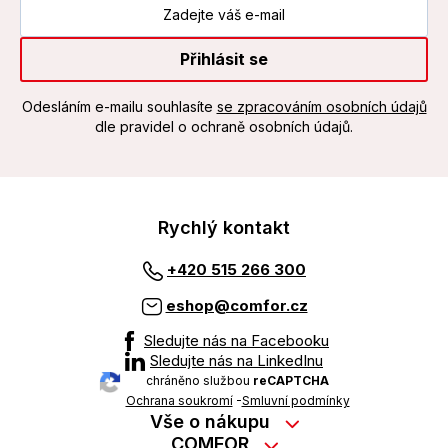
Přihlásit se
Odesláním e-mailu souhlasíte
se zpracováním osobních údajů
dle pravidel o ochraně osobních údajů.
Rychlý kontakt
+420 515 266 300
eshop@comfor.cz
Sledujte nás na Facebooku
Sledujte nás na LinkedInu
chráněno službou
reCAPTCHA
Ochrana soukromí
-
Smluvní podmínky
Vše o nákupu
Nákup na splátky
COMFOR