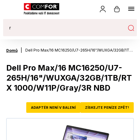
|
Dell Pro Max/16 MC16250/U7-265H/16"/WUXGA/32GB/1TB/RTX 1000/W11P/Gray/3R NBD
Domů
Dell Pro Max/16 MC16250/U7-
265H/16"/WUXGA/32GB/1TB/RT
X 1000/W11P/Gray/3R NBD
ADAPTÉR NENÍ V BALENÍ
ZÍSKEJTE PENÍZE ZPĚT!