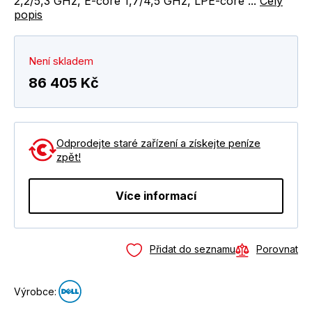
2,2/5,3 GHz, E-core 1,7/4,5 GHz, LPE-core ...
Celý
popis
Není skladem
86 405 Kč
Odprodejte staré zařízení a získejte peníze
zpět!
Více informací
Přidat do seznamu
Porovnat
Výrobce: