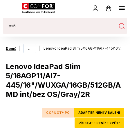
|
...
|
Lenovo IdeaPad Slim 5/16AGP11/AI7-445/16"/WUXGA/16GB/512GB/AMD int/bez OS/Gray/2R
Domů
Lenovo IdeaPad Slim
5/16AGP11/AI7-
445/16"/WUXGA/16GB/512GB/A
MD int/bez OS/Gray/2R
COPILOT+ PC
ADAPTÉR NENÍ V BALENÍ
ZÍSKEJTE PENÍZE ZPĚT!