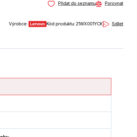
Přidat do seznamu
Porovnat
Sdílet
Výrobce:
Kód produktu:
21WX001YCK
ooky