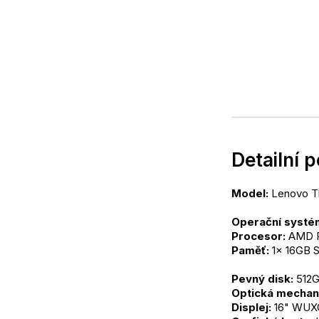
Detailní 
Model:
 Lenovo T
Operační systé
Procesor:
 AMD R
Paměť:
 1x 16GB
Pevný disk:
 512
Optická mechan
Displej:
 16" WUX