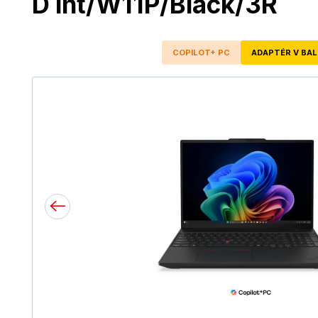
D int/W11P/Black/3R
COPILOT+ PC
ADAPTÉR V BAL