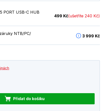
5 PORT USB-C HUB
499 Kč
(ušetříte 240 Kč)
é záruky NTB/PC/
3 999 Kč
ejnách
Přidat do košíku