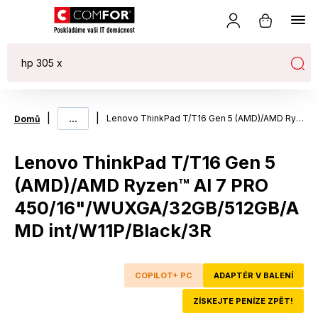
|
...
|
Lenovo ThinkPad T/T16 Gen 5 (AMD)/AMD Ryzen™ AI 7 PRO 450/16"/WUXGA/32GB/512GB/AMD int/W11P/Black/3R
Domů
Lenovo ThinkPad T/T16 Gen 5
(AMD)/AMD Ryzen™ AI 7 PRO
450/16"/WUXGA/32GB/512GB/A
MD int/W11P/Black/3R
COPILOT+ PC
ADAPTÉR V BALENÍ
ZÍSKEJTE PENÍZE ZPĚT!