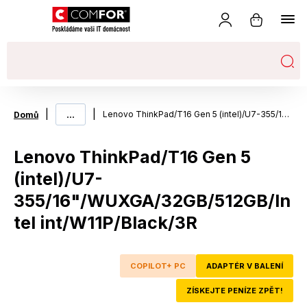
|
...
|
Lenovo ThinkPad/T16 Gen 5 (intel)/U7-355/16"/WUXGA/32GB/512GB/Intel int/W11P/Black/3R
Domů
Lenovo ThinkPad/T16 Gen 5
(intel)/U7-
355/16"/WUXGA/32GB/512GB/In
tel int/W11P/Black/3R
COPILOT+ PC
ADAPTÉR V BALENÍ
ZÍSKEJTE PENÍZE ZPĚT!