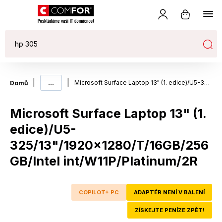
|
...
|
Microsoft Surface Laptop 13" (1. edice)/U5-325/13"/1920x1280/T/16GB/256GB/Intel int/W11P/Platinum/2R
Domů
Microsoft Surface Laptop 13" (1.
edice)/U5-
325/13"/1920x1280/T/16GB/256
GB/Intel int/W11P/Platinum/2R
COPILOT+ PC
ADAPTÉR NENÍ V BALENÍ
ZÍSKEJTE PENÍZE ZPĚT!