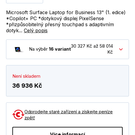
Microsoft Surface Laptop for Business 13" (1. edice)
*Copilot+ PC *dotykový displej PixelSense
*přizpůsobitelný přesný touchpad s adaptivním
dotyk...
Celý popis
30 327 Kč až 58 014
Na výběr
16 variant
Kč
Není skladem
36 936 Kč
Odprodejte staré zařízení a získejte peníze
zpět!
Více informací