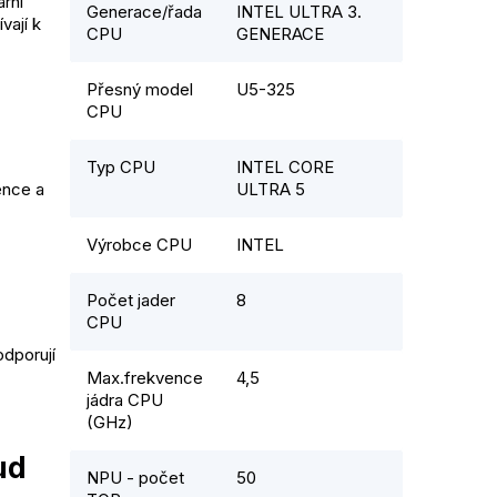
rní
Generace/řada
INTEL ULTRA 3.
vají k
CPU
GENERACE
Přesný model
U5-325
CPU
Typ CPU
INTEL CORE
ence a
ULTRA 5
Výrobce CPU
INTEL
Počet jader
8
CPU
odporují
Max.frekvence
4,5
jádra CPU
(GHz)
ud
NPU - počet
50