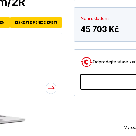
um/2R
Není skladem
ENÍ
ZÍSKEJTE PENÍZE ZPĚT!
45 703 Kč
Odprodejte staré zaří
Výrob