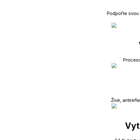
Podpořte svou o
Proceso
Živé, antirefl
Vyt