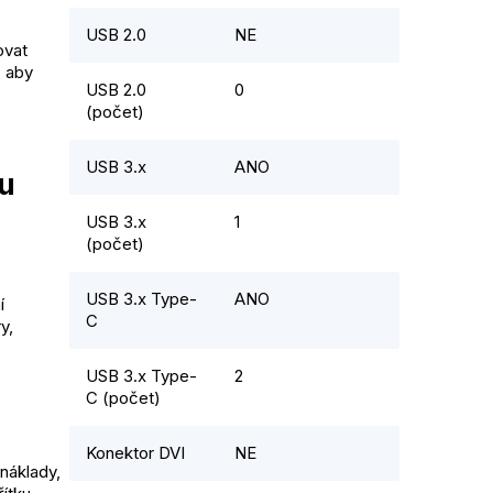
USB 2.0
NE
ovat
, aby
USB 2.0
0
(počet)
USB 3.x
ANO
u
USB 3.x
1
(počet)
USB 3.x Type-
ANO
í
C
y,
USB 3.x Type-
2
C (počet)
Konektor DVI
NE
náklady,