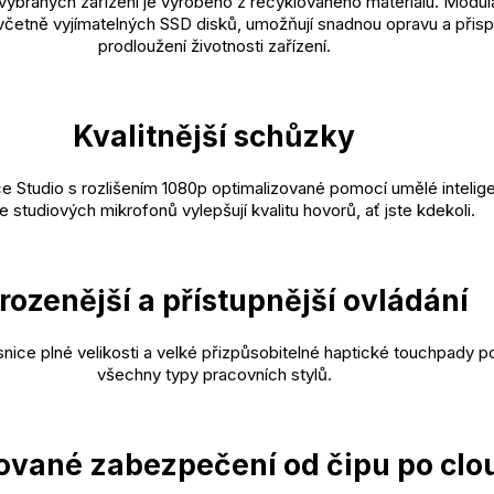
vybraných zařízení je vyrobeno z recyklovaného materiálu. Modulá
četně vyjímatelných SSD disků, umožňují snadnou opravu a přispí
prodloužení životnosti zařízení.
Kvalitnější schůzky
e Studio s rozlišením 1080p optimalizované pomocí umělé intelig
e studiových mikrofonů vylepšují kvalitu hovorů, ať jste kdekoli.
irozenější a přístupnější ovládání
nice plné velikosti a velké přizpůsobitelné haptické touchpady p
všechny typy pracovních stylů.
ované zabezpečení od čipu po clo