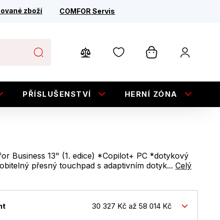
ované zboží
COMFOR Servis
PŘÍSLUŠENSTVÍ
HERNÍ ZÓNA
E
or Business 13" (1. edice) *Copilot+ PC *dotykový
sobitelný přesný touchpad s adaptivním dotyk...
Celý
nt
30 327 Kč až 58 014 Kč