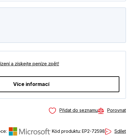
zení a získejte peníze zpět!
Více informací
Přidat do seznamu
Porovnat
Sdílet
ce:
Kód produktu:
EP2-72598