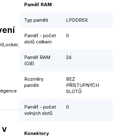
Paměť RAM
Typ paměti
LPDDR5X
vení
Paměť - počet
0
slotů celkem
itLocker,
Paměť RAM
24
(GB)
Rozměry
BEZ
paměti
PŘÍSTUPNÝCH
eligence
SLOTŮ
Paměť - počet
0
volných slotů
 v
Konektory