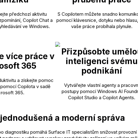
ejte předchozí aktivitu
S Copilotem můžete snadno komunik
pomínání, Copilot Chat a
pomocí klávesnice, dotyku nebo hlasu
yhledávání ve Windows.
vaše práce probíhala plynule.
Přizpůsobte umělo
e více práce v
inteligenci svému
osoft 365
podnikání
uktivitu a získejte pomoc
Vytvářejte vlastní agenty a pracovn
 pomocí Copilota v sadě
postupy pomocí Windows AI Foundr
rosoft 365.
Copilot Studio a Copilot Agents.
jednodušená a moderní správa
o diagnostiku pomáhá Surface IT specialistům snižovat provozní 