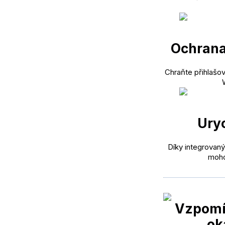
Ochrana 
Chraňte přihlašov
Uryc
Díky integrovan
moho
Vzpomí
ok