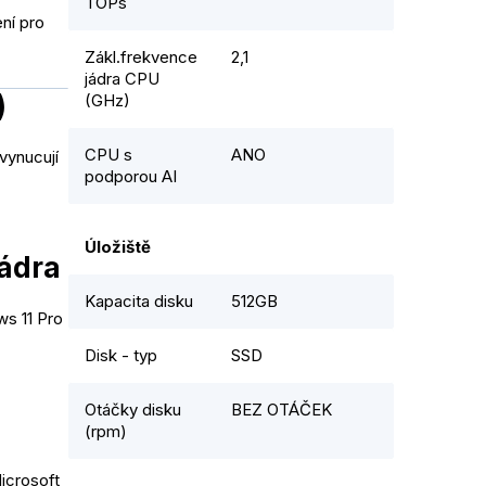
TOPs
ní pro
Zákl.frekvence
2,1
jádra CPU
)
(GHz)
CPU s
ANO
vynucují
podporou AI
Úložiště
ádra
Kapacita disku
512GB
s 11 Pro
Disk - typ
SSD
Otáčky disku
BEZ OTÁČEK
(rpm)
icrosoft