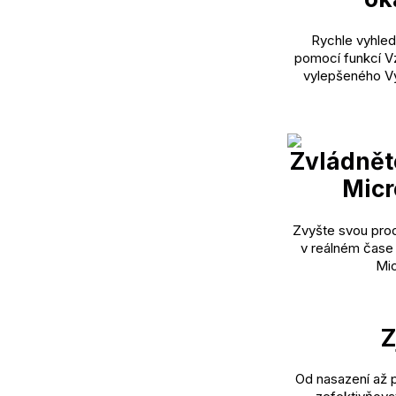
Rychle vyhled
pomocí funkcí Vz
vylepšeného V
Zvládnět
Micr
Zvyšte svou prod
v reálném čase
Mic
Z
Od nasazení až p