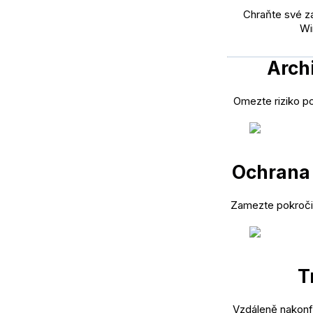
Chraňte své z
Wi
Arch
Omezte riziko po
Ochrana 
Zamezte pokroči
T
Vzdáleně nakonfi