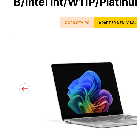
B/Intel int/W11P/Platin
COPILOT+ PC
ADAPTÉR NENÍ V BAL