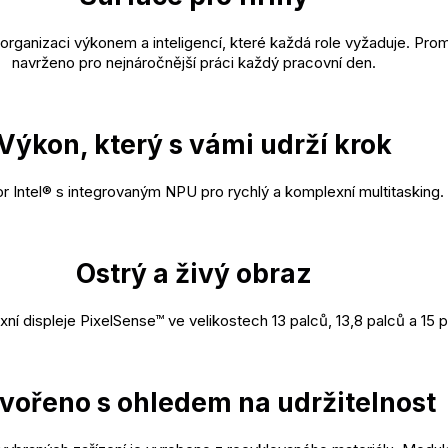
rganizaci výkonem a inteligencí, které každá role vyžaduje. Pro
navrženo pro nejnáročnější práci každý pracovní den.
Výkon, který s vámi udrží krok
r Intel® s integrovaným NPU pro rychlý a komplexní multitasking.
Ostrý a živý obraz
exní displeje PixelSense™ ve velikostech 13 palců, 13,8 palců a 15 
vořeno s ohledem na udržitelnost