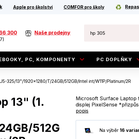
k
Repas
Apple pro školství
COMFOR pro školy
266 300
Naše prodejny
7)
EBOOKY, PC, KOMPONENTY
PC DOPLŇKY
)/U5-325/13"/1920x1280/T/24GB/512GB/Intel int/W11P/Platinum/2R
p 13" (1.
Microsoft Surface Laptop f
displej PixelSense *přizpů
popis
/24GB/512G
Na výběr
16 varia