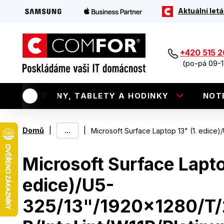
Aktuální letá
+420 515 
(po-pá 09-1
TELEFONY, TABLETY A HODINKY
NOT
|
...
|
Domů
Microsoft Surface Laptop 13" (1. edice
Microsoft Surface Lapto
edice)/U5-
325/13"/1920x1280/T