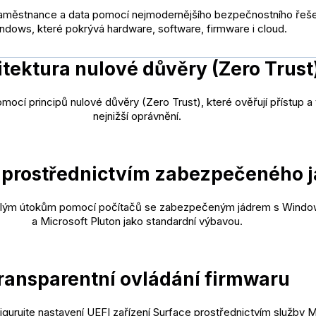
aměstnance a data pomocí nejmodernějšího bezpečnostního řeše
ndows, které pokrývá hardware, software, firmware i cloud.
itektura nulové důvěry (Zero Trust
mocí principů nulové důvěry (Zero Trust), které ověřují přístup a 
nejnižší oprávnění.
prostřednictvím zabezpečeného j
lým útokům pomocí počítačů se zabezpečeným jádrem s Window
a Microsoft Pluton jako standardní výbavou.
ransparentní ovládání firmwaru
gurujte nastavení UEFI zařízení Surface prostřednictvím služby M