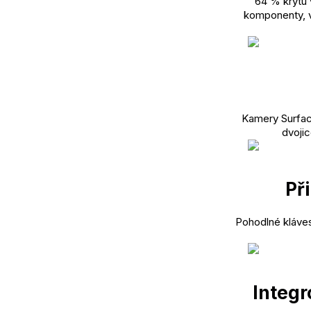
64 % krytu 
komponenty, v
Kamery Surfac
dvojic
Př
Pohodlné kláves
Integr