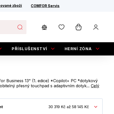
ované zboží
COMFOR Servis
PŘÍSLUŠENSTVÍ
HERNÍ ZÓNA
E
or Business 13" (1. edice) *Copilot+ PC *dotykový
sobitelný přesný touchpad s adaptivním dotyk...
Celý
nt
30 319 Kč až 58 145 Kč