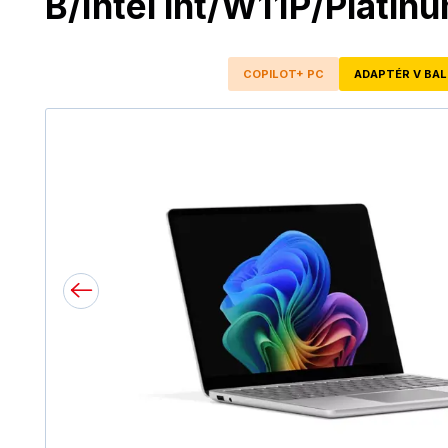
B/Intel int/W11P/Platin
COPILOT+ PC
ADAPTÉR V BAL