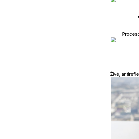
Proceso
Živé, antirefl