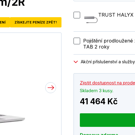
um/2R
TRUST HALYX 
ENÍ
ZÍSKEJTE PENÍZE ZPĚT!
Pojištění prodloužen
TAB 2 roky
Akční příslušenství a služby
Zjistit dostupnost na prod
Skladem 3 kusy.
41 464 Kč
Doprava zdarma