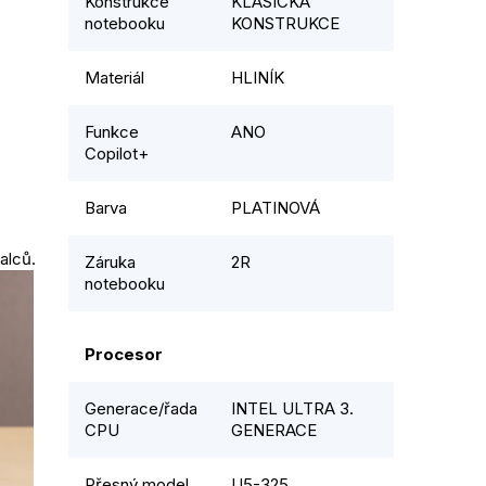
Konstrukce
KLASICKÁ
notebooku
KONSTRUKCE
Materiál
HLINÍK
Funkce
ANO
Copilot+
Barva
PLATINOVÁ
palců.
Záruka
2R
notebooku
Procesor
Generace/řada
INTEL ULTRA 3.
CPU
GENERACE
Přesný model
U5-325