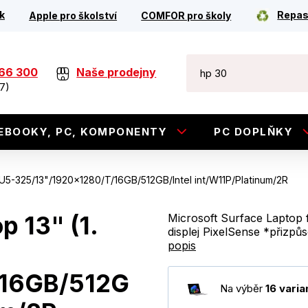
k
Repas
Apple pro školství
COMFOR pro školy
266 300
Naše prodejny
7)
EBOOKY, PC, KOMPONENTY
PC DOPLŇKY
)/U5-325/13"/1920x1280/T/16GB/512GB/Intel int/W11P/Platinum/2R
p 13" (1.
Microsoft Surface Laptop f
displej PixelSense *přizpů
popis
/16GB/512G
Na výběr
16 varia