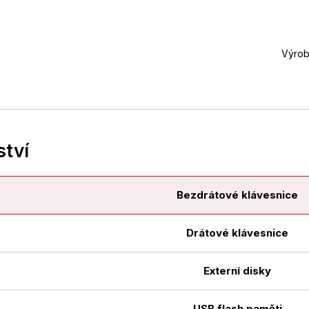
Výrob
ství
Bezdrátové klávesnice
Drátové klávesnice
Externí disky
USB flash paměti