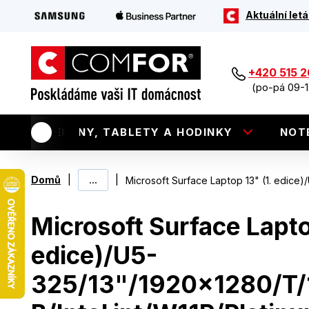
Aktuální letá
+420 515 
(po-pá 09-1
TELEFONY, TABLETY A HODINKY
NOT
|
...
|
Domů
Microsoft Surface Laptop 13" (1. edice
Microsoft Surface Lapto
edice)/U5-
325/13"/1920x1280/T