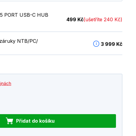
5 PORT USB-C HUB
499 Kč
(ušetříte 240 Kč)
é záruky NTB/PC/
3 999 Kč
ejnách
Přidat do košíku