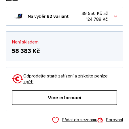
49 550 Kč až
Na výběr
82 variant
124 789 Kč
Není skladem
58 383 Kč
Odprodejte staré zařízení a získejte peníze
zpět!
Více informací
Přidat do seznamu
Porovnat