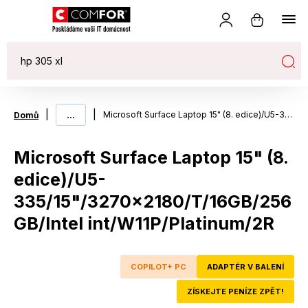
|
...
|
Microsoft Surface Laptop 15" (8. edice)/U5-335/15"/3270x2180/T/16GB/256GB/Intel int/W11P/Platinum/2R
Domů
Microsoft Surface Laptop 15" (8.
edice)/U5-
335/15"/3270x2180/T/16GB/256
GB/Intel int/W11P/Platinum/2R
COPILOT+ PC
ADAPTÉR V BALENÍ
ZÍSKEJTE PENÍZE ZPĚT!