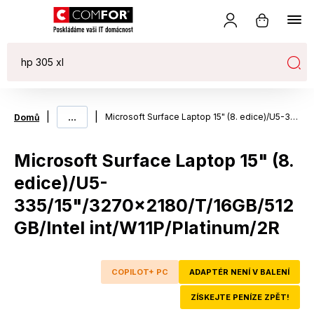
|
...
|
Microsoft Surface Laptop 15" (8. edice)/U5-335/15"/3270x2180/T/16GB/512GB/Intel int/W11P/Platinum/2R
Domů
Microsoft Surface Laptop 15" (8.
edice)/U5-
335/15"/3270x2180/T/16GB/512
GB/Intel int/W11P/Platinum/2R
COPILOT+ PC
ADAPTÉR NENÍ V BALENÍ
ZÍSKEJTE PENÍZE ZPĚT!