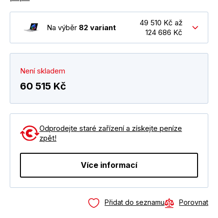
49 510 Kč až
Na výběr
82 variant
124 686 Kč
Není skladem
60 515 Kč
Odprodejte staré zařízení a získejte peníze
zpět!
Více informací
Přidat do seznamu
Porovnat