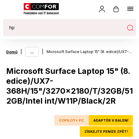
|
...
|
Microsoft Surface Laptop 15" (8. edice)/UX7-368H/15"/3270x2180/T/32GB/512GB/Intel int/W11P/Black/2R
Domů
Microsoft Surface Laptop 15" (8.
edice)/UX7-
368H/15"/3270x2180/T/32GB/51
2GB/Intel int/W11P/Black/2R
COPILOT+ PC
ADAPTÉR V BALENÍ
ZÍSKEJTE PENÍZE ZPĚT!