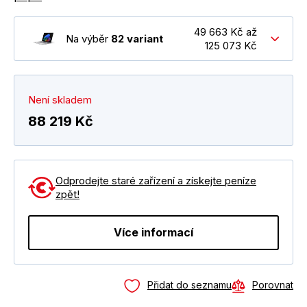
49 663 Kč až
Na výběr
82 variant
125 073 Kč
Není skladem
88 219 Kč
Odprodejte staré zařízení a získejte peníze
zpět!
Více informací
Přidat do seznamu
Porovnat