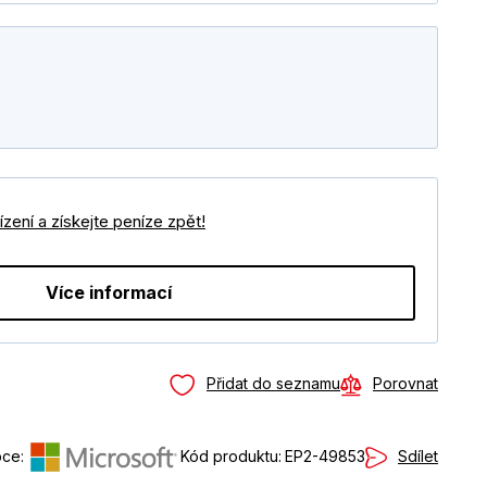
zení a získejte peníze zpět!
Více informací
Přidat do seznamu
Porovnat
Sdílet
ce:
Kód produktu:
EP2-49853