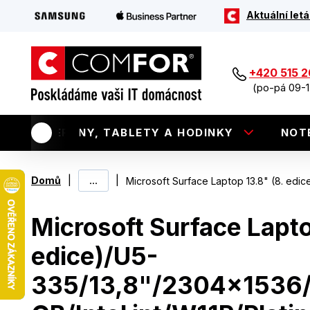
Aktuální letá
+420 515 
(po-pá 09-1
TELEFONY, TABLETY A HODINKY
NOT
|
...
|
Domů
Microsoft Surface Laptop 13.8" (8. edi
Microsoft Surface Lapto
edice)/U5-
335/13,8"/2304x1536