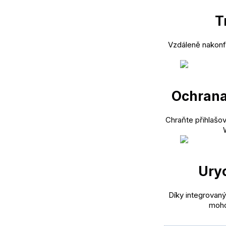
T
Vzdáleně nakonfi
Ochrana 
Chraňte přihlašov
Uryc
Díky integrovan
moho