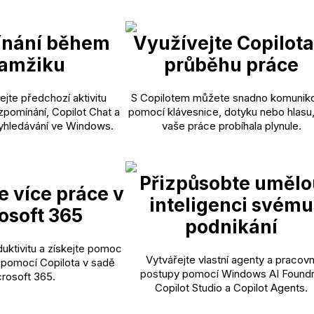
nání během
Využívejte Copilota
amžiku
průběhu práce
ejte předchozí aktivitu
S Copilotem můžete snadno komunik
pomínání, Copilot Chat a
pomocí klávesnice, dotyku nebo hlasu
yhledávání ve Windows.
vaše práce probíhala plynule.
Přizpůsobte umělo
e více práce v
inteligenci svému
osoft 365
podnikání
uktivitu a získejte pomoc
Vytvářejte vlastní agenty a pracovn
 pomocí Copilota v sadě
postupy pomocí Windows AI Foundr
rosoft 365.
Copilot Studio a Copilot Agents.