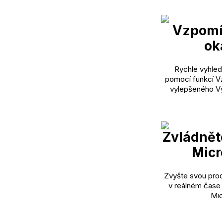
Vzpomí
ok
Rychle vyhled
pomocí funkcí Vz
vylepšeného V
Zvládnět
Micr
Zvyšte svou prod
v reálném čase
Mic