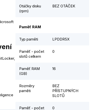
Otáčky disku
BEZ OTÁČEK
(rpm)
icrosoft
Paměť RAM
Typ paměti
LPDDR5X
vení
Paměť - počet
0
slotů celkem
itLocker,
Paměť RAM
16
(GB)
Rozměry
BEZ
paměti
PŘÍSTUPNÝCH
eligence
SLOTŮ
Paměť - počet
0