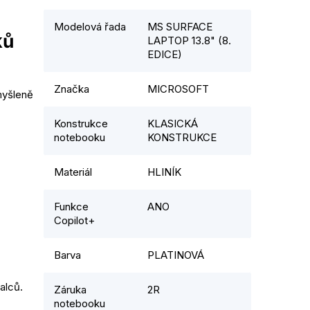
Modelová řada
MS SURFACE
ků
LAPTOP 13.8" (8.
EDICE)
Značka
MICROSOFT
myšleně
Konstrukce
KLASICKÁ
notebooku
KONSTRUKCE
Materiál
HLINÍK
Funkce
ANO
Copilot+
Barva
PLATINOVÁ
palců.
Záruka
2R
notebooku