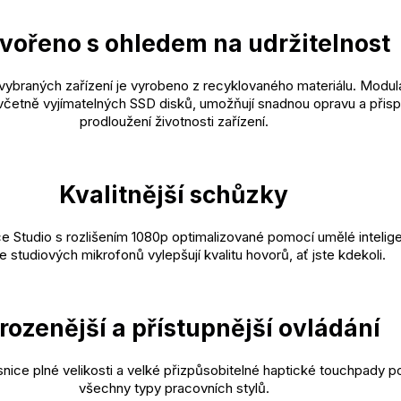
vořeno s ohledem na udržitelnost
vybraných zařízení je vyrobeno z recyklovaného materiálu. Modulá
četně vyjímatelných SSD disků, umožňují snadnou opravu a přispí
prodloužení životnosti zařízení.
Kvalitnější schůzky
e Studio s rozlišením 1080p optimalizované pomocí umělé intelig
e studiových mikrofonů vylepšují kvalitu hovorů, ať jste kdekoli.
irozenější a přístupnější ovládání
nice plné velikosti a velké přizpůsobitelné haptické touchpady p
všechny typy pracovních stylů.