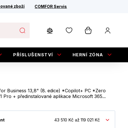
ované zboží
COMFOR Servis
PŘÍSLUŠENSTVÍ
HERNÍ ZÓNA
E
for Business 13,8" (8. edice) *Copilot+ PC *Zero
 Pro + předinstalované aplikace Microsoft 365...
ant
43 510 Kč až 119 021 Kč