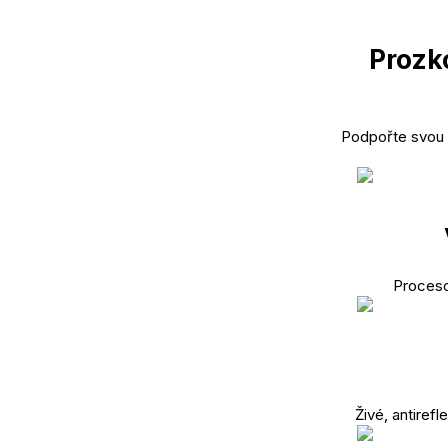
Prozk
Podpořte svou o
Proceso
Živé, antirefl