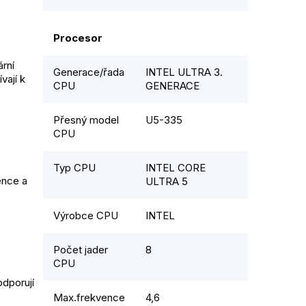
Procesor
rní
Generace/řada
INTEL ULTRA 3.
vají k
CPU
GENERACE
Přesný model
U5-335
CPU
Typ CPU
INTEL CORE
ence a
ULTRA 5
Výrobce CPU
INTEL
Počet jader
8
CPU
odporují
Max.frekvence
4,6