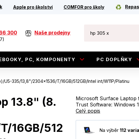
k
Repas
Apple pro školství
COMFOR pro školy
266 300
Naše prodejny
7)
EBOOKY, PC, KOMPONENTY
PC DOPLŇKY
ce)/U5-335/13,8"/2304x1536/T/16GB/512GB/Intel int/W11P/Platinu
p 13.8" (8.
Microsoft Surface Laptop 
Trust Software: Windows 11
Celý popis
/T/16GB/512
Na výběr
112 vari