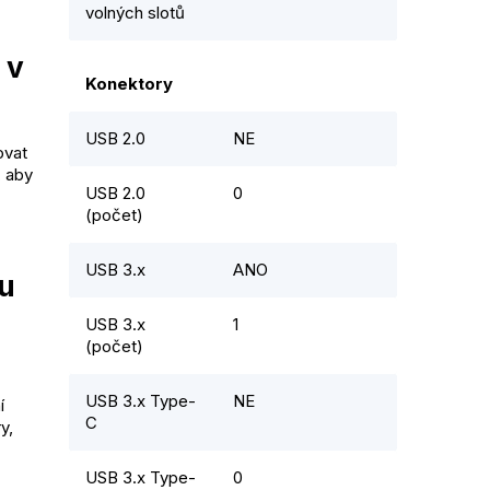
volných slotů
 v
Konektory
USB 2.0
NE
ovat
, aby
USB 2.0
0
(počet)
USB 3.x
ANO
u
USB 3.x
1
(počet)
USB 3.x Type-
NE
í
C
y,
USB 3.x Type-
0