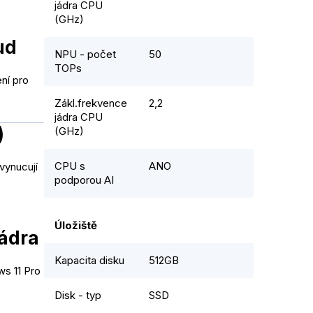
jádra CPU
(GHz)
ud
NPU - počet
50
TOPs
ní pro
Zákl.frekvence
2,2
jádra CPU
)
(GHz)
CPU s
ANO
vynucují
podporou AI
Úložiště
ádra
Kapacita disku
512GB
s 11 Pro
Disk - typ
SSD