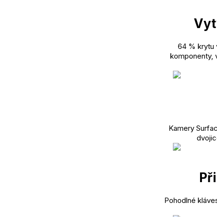
Vyt
64 % krytu 
komponenty, v
Kamery Surfac
dvojic
Př
Pohodlné kláves