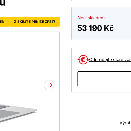
nu
Není skladem
ENÍ
ZÍSKEJTE PENÍZE ZPĚT!
53 190 Kč
Odprodejte staré zaří
Výrob