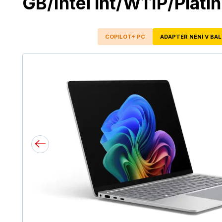
GB/Intel int/W11P/Plati
COPILOT+ PC
ADAPTÉR NENÍ V BAL