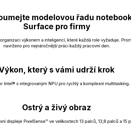
oumejte modelovou řadu noteboo
Surface pro firmy
rganizaci výkonem a inteligencí, které každá role vyžaduje. Pro
navrženo pro nejnáročnější práci každý pracovní den.
Výkon, který s vámi udrží krok
r Intel® s integrovaným NPU pro rychlý a komplexní multitasking.
Ostrý a živý obraz
exní displeje PixelSense™ ve velikostech 13 palců, 13,8 palců a 15 