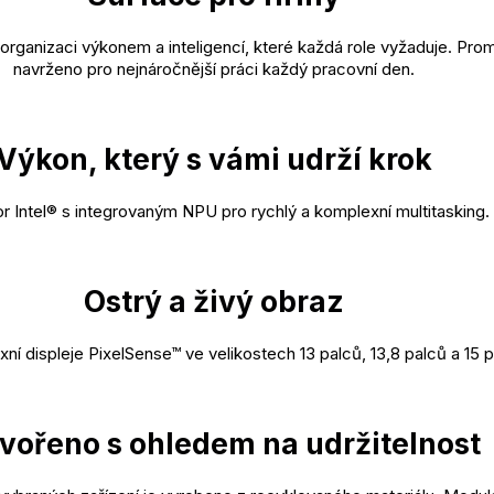
rganizaci výkonem a inteligencí, které každá role vyžaduje. Pro
navrženo pro nejnáročnější práci každý pracovní den.
Výkon, který s vámi udrží krok
r Intel® s integrovaným NPU pro rychlý a komplexní multitasking.
Ostrý a živý obraz
exní displeje PixelSense™ ve velikostech 13 palců, 13,8 palců a 15 
vořeno s ohledem na udržitelnost