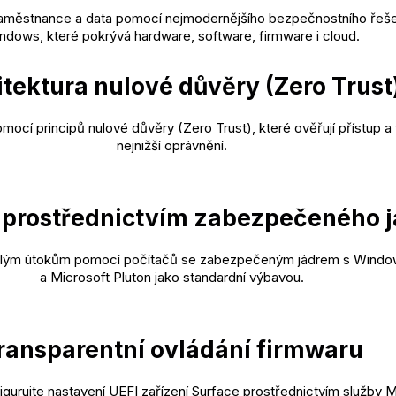
aměstnance a data pomocí nejmodernějšího bezpečnostního řeše
ndows, které pokrývá hardware, software, firmware i cloud.
itektura nulové důvěry (Zero Trust
mocí principů nulové důvěry (Zero Trust), které ověřují přístup a 
nejnižší oprávnění.
prostřednictvím zabezpečeného j
lým útokům pomocí počítačů se zabezpečeným jádrem s Window
a Microsoft Pluton jako standardní výbavou.
ransparentní ovládání firmwaru
gurujte nastavení UEFI zařízení Surface prostřednictvím služby M