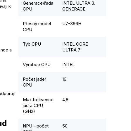
rní
Generace/řada
INTEL ULTRA 3.
vají k
CPU
GENERACE
Přesný model
U7-366H
CPU
Typ CPU
INTEL CORE
ence a
ULTRA 7
Výrobce CPU
INTEL
Počet jader
16
CPU
odporují
Max.frekvence
4,8
jádra CPU
(GHz)
ud
NPU - počet
50