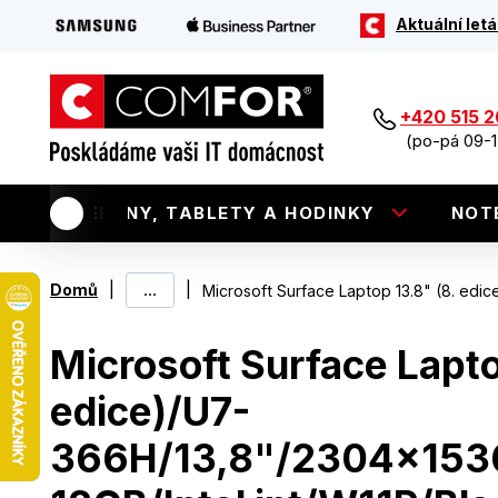
Aktuální letá
+420 515 
(po-pá 09-1
TELEFONY, TABLETY A HODINKY
NOT
|
...
|
Domů
Microsoft Surface Laptop 13.8" (8. edi
Microsoft Surface Lapto
edice)/U7-
366H/13,8"/2304x153