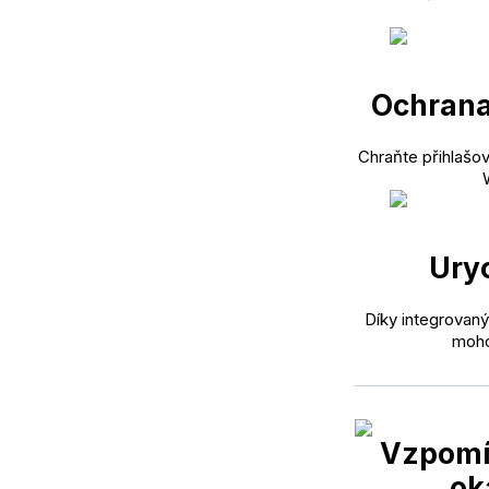
Ochrana 
Chraňte přihlašov
Uryc
Díky integrovan
moho
Vzpomí
ok