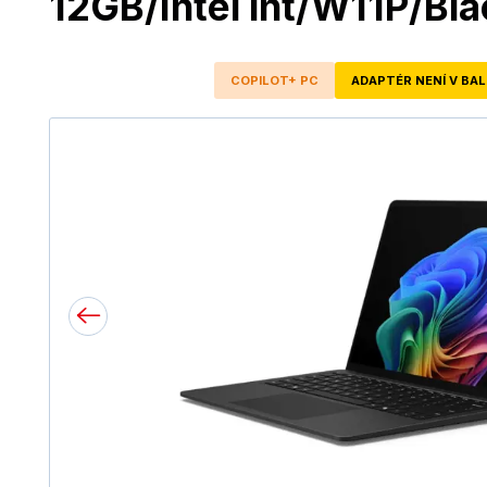
12GB/Intel int/W11P/Bla
COPILOT+ PC
ADAPTÉR NENÍ V BAL