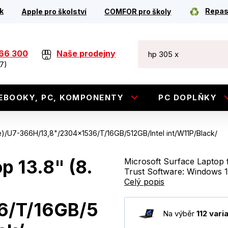
k
Repas
Apple pro školství
COMFOR pro školy
266 300
Naše prodejny
7)
EBOOKY, PC, KOMPONENTY
PC DOPLŇKY
ce)/U7-366H/13,8"/2304x1536/T/16GB/512GB/Intel int/W11P/Black/
p 13.8" (8.
Microsoft Surface Laptop 
Trust Software: Windows 11
Celý popis
6/T/16GB/5
Na výběr
112 vari