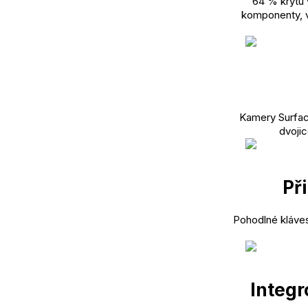
64 % krytu 
komponenty, v
Kamery Surfac
dvojic
Př
Pohodlné kláves
Integr