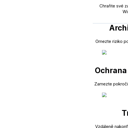
Chraňte své z
Wi
Arch
Omezte riziko po
Ochrana 
Zamezte pokroči
T
Vzdáleně nakonfi