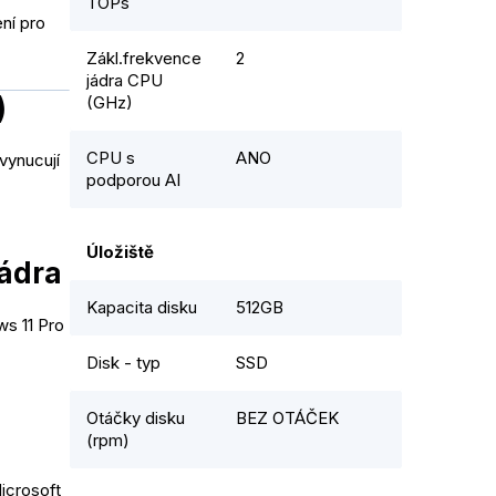
TOPs
ní pro
Zákl.frekvence
2
jádra CPU
)
(GHz)
CPU s
ANO
vynucují
podporou AI
Úložiště
ádra
Kapacita disku
512GB
s 11 Pro
Disk - typ
SSD
Otáčky disku
BEZ OTÁČEK
(rpm)
icrosoft