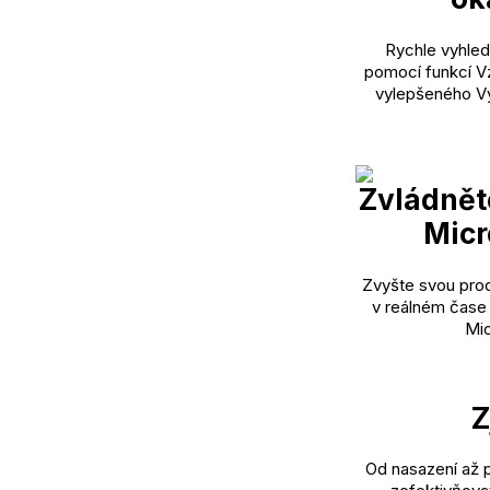
Rychle vyhled
pomocí funkcí Vz
vylepšeného V
Zvládnět
Micr
Zvyšte svou prod
v reálném čase
Mic
Z
Od nasazení až p