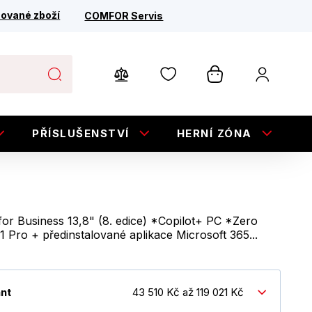
ované zboží
COMFOR Servis
PŘÍSLUŠENSTVÍ
HERNÍ ZÓNA
E
for Business 13,8" (8. edice) *Copilot+ PC *Zero
 Pro + předinstalované aplikace Microsoft 365...
ant
43 510 Kč až 119 021 Kč