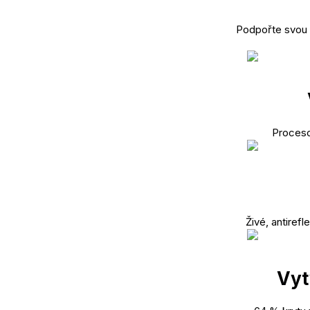
Podpořte svou o
Proceso
Živé, antirefl
Vyt