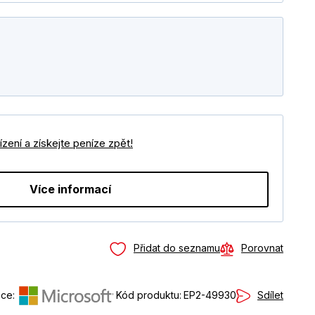
zení a získejte peníze zpět!
Více informací
Přidat do seznamu
Porovnat
Sdílet
ce:
Kód produktu:
EP2-49930