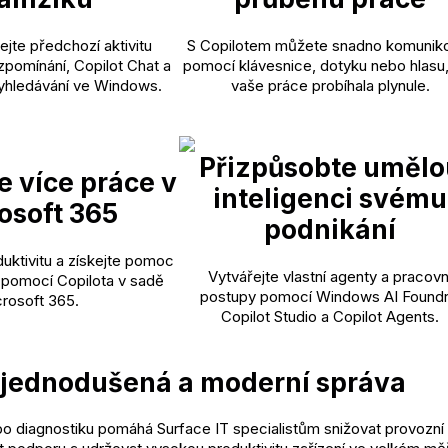
ejte předchozí aktivitu
S Copilotem můžete snadno komunik
pomínání, Copilot Chat a
pomocí klávesnice, dotyku nebo hlasu
yhledávání ve Windows.
vaše práce probíhala plynule.
Přizpůsobte umělo
e více práce v
inteligenci svému
osoft 365
podnikání
uktivitu a získejte pomoc
Vytvářejte vlastní agenty a pracovn
 pomocí Copilota v sadě
postupy pomocí Windows AI Foundr
rosoft 365.
Copilot Studio a Copilot Agents.
jednodušená a moderní správa
o diagnostiku pomáhá Surface IT specialistům snižovat provozní 