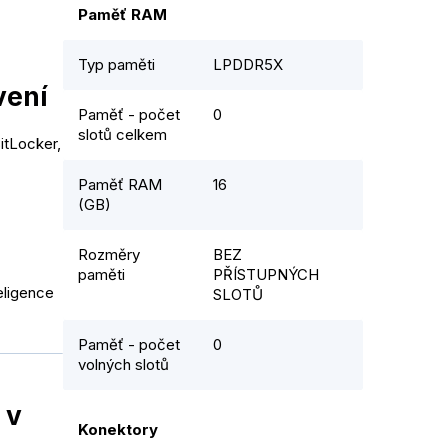
Paměť RAM
Typ paměti
LPDDR5X
vení
Paměť - počet
0
slotů celkem
itLocker,
Paměť RAM
16
(GB)
Rozměry
BEZ
paměti
PŘÍSTUPNÝCH
eligence
SLOTŮ
Paměť - počet
0
volných slotů
 v
Konektory