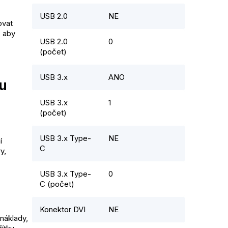
USB 2.0
NE
ovat
, aby
USB 2.0
0
(počet)
USB 3.x
ANO
u
USB 3.x
1
(počet)
USB 3.x Type-
NE
í
C
y,
USB 3.x Type-
0
C (počet)
Konektor DVI
NE
náklady,