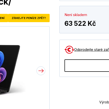
ck/
Není skladem
ENÍ
ZÍSKEJTE PENÍZE ZPĚT!
63 522 Kč
Odprodejte staré zaří
Výrob