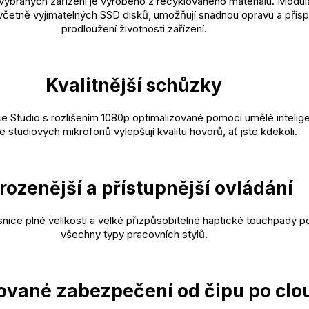
vybraných zařízení je vyrobeno z recyklovaného materiálu. Modulá
četně vyjímatelných SSD disků, umožňují snadnou opravu a přispí
prodloužení životnosti zařízení.
Kvalitnější schůzky
e Studio s rozlišením 1080p optimalizované pomocí umělé intelig
e studiových mikrofonů vylepšují kvalitu hovorů, ať jste kdekoli.
irozenější a přístupnější ovládání
nice plné velikosti a velké přizpůsobitelné haptické touchpady p
všechny typy pracovních stylů.
ované zabezpečení od čipu po clo