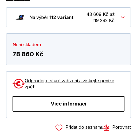
43 609 Kč až
Na výběr
112 variant
119 292 Kč
Není skladem
78 860 Kč
Odprodejte staré zařízení a získejte peníze
zpět!
Více informací
Přidat do seznamu
Porovnat