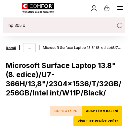
|
...
|
Microsoft Surface Laptop 13.8" (8. edice)/U7-366H/13,8"/2304x1536/T/32GB/256GB/Intel int/W11P/Black/
Domů
Microsoft Surface Laptop 13.8"
(8. edice)/U7-
366H/13,8"/2304x1536/T/32GB/
256GB/Intel int/W11P/Black/
COPILOT+ PC
ADAPTÉR V BALENÍ
ZÍSKEJTE PENÍZE ZPĚT!