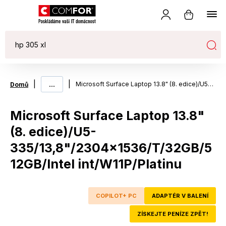
|
...
|
Microsoft Surface Laptop 13.8" (8. edice)/U5-335/13,8"/2304x1536/T/32GB/512GB/Intel int/W11P/Platinu
Domů
Microsoft Surface Laptop 13.8"
(8. edice)/U5-
335/13,8"/2304x1536/T/32GB/5
12GB/Intel int/W11P/Platinu
COPILOT+ PC
ADAPTÉR V BALENÍ
ZÍSKEJTE PENÍZE ZPĚT!