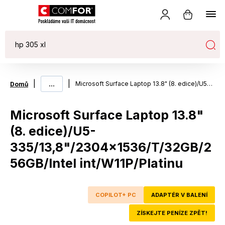
|
...
|
Microsoft Surface Laptop 13.8" (8. edice)/U5-335/13,8"/2304x1536/T/32GB/256GB/Intel int/W11P/Platinu
Domů
Microsoft Surface Laptop 13.8"
(8. edice)/U5-
335/13,8"/2304x1536/T/32GB/2
56GB/Intel int/W11P/Platinu
COPILOT+ PC
ADAPTÉR V BALENÍ
ZÍSKEJTE PENÍZE ZPĚT!