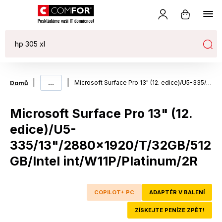
|
...
|
Microsoft Surface Pro 13" (12. edice)/U5-335/13"/2880x1920/T/32GB/512GB/Intel int/W11P/Platinum/2R
Domů
Microsoft Surface Pro 13" (12.
edice)/U5-
335/13"/2880x1920/T/32GB/512
GB/Intel int/W11P/Platinum/2R
COPILOT+ PC
ADAPTÉR V BALENÍ
ZÍSKEJTE PENÍZE ZPĚT!