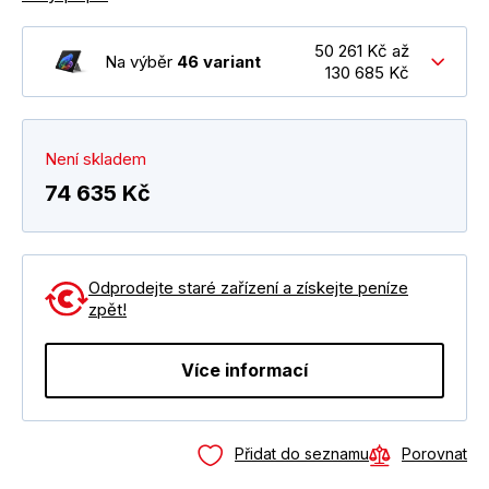
50 261 Kč až
Na výběr
46 variant
130 685 Kč
Není skladem
74 635 Kč
Odprodejte staré zařízení a získejte peníze
zpět!
Více informací
Přidat do seznamu
Porovnat