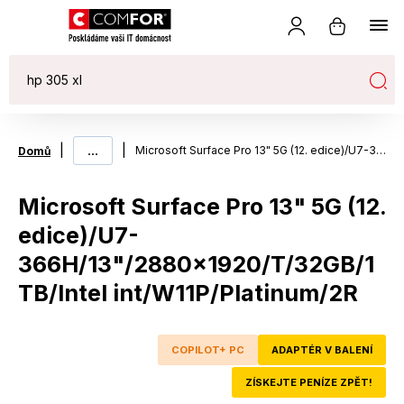
|
...
|
Microsoft Surface Pro 13" 5G (12. edice)/U7-366H/13"/2880x1920/T/32GB/1TB/Intel int/W11P/Platinum/2R
Domů
Microsoft Surface Pro 13" 5G (12.
edice)/U7-
366H/13"/2880x1920/T/32GB/1
TB/Intel int/W11P/Platinum/2R
COPILOT+ PC
ADAPTÉR V BALENÍ
ZÍSKEJTE PENÍZE ZPĚT!