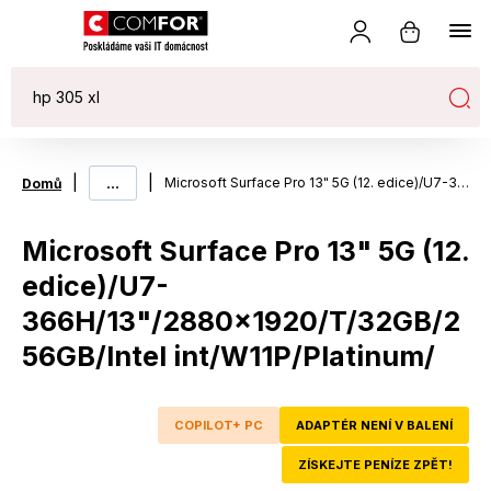
|
...
|
Microsoft Surface Pro 13" 5G (12. edice)/U7-366H/13"/2880x1920/T/32GB/256GB/Intel int/W11P/Platinum/
Domů
Microsoft Surface Pro 13" 5G (12.
edice)/U7-
366H/13"/2880x1920/T/32GB/2
56GB/Intel int/W11P/Platinum/
COPILOT+ PC
ADAPTÉR NENÍ V BALENÍ
ZÍSKEJTE PENÍZE ZPĚT!