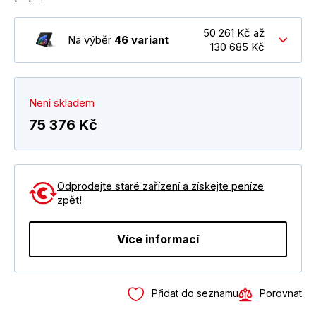
50 261 Kč až
Na výběr
46 variant
130 685 Kč
Není skladem
75 376 Kč
Odprodejte staré zařízení a získejte peníze
zpět!
Více informací
Přidat do seznamu
Porovnat