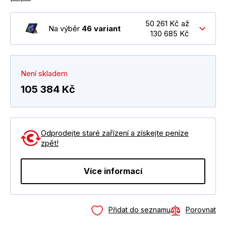
50 261 Kč až
Na výběr
46 variant
130 685 Kč
Není skladem
105 384 Kč
Odprodejte staré zařízení a získejte peníze
zpět!
Více informací
Přidat do seznamu
Porovnat