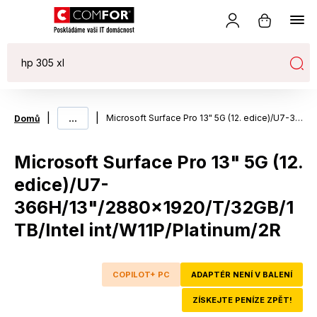
|
...
|
Microsoft Surface Pro 13" 5G (12. edice)/U7-366H/13"/2880x1920/T/32GB/1TB/Intel int/W11P/Platinum/2R
Domů
Microsoft Surface Pro 13" 5G (12.
edice)/U7-
366H/13"/2880x1920/T/32GB/1
TB/Intel int/W11P/Platinum/2R
COPILOT+ PC
ADAPTÉR NENÍ V BALENÍ
ZÍSKEJTE PENÍZE ZPĚT!