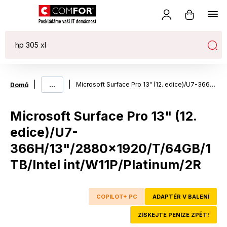
|
...
|
Microsoft Surface Pro 13" (12. edice)/U7-366H/13"/2880x1920/T/64GB/1TB/Intel int/W11P/Platinum/2R
Domů
Microsoft Surface Pro 13" (12.
edice)/U7-
366H/13"/2880x1920/T/64GB/1
TB/Intel int/W11P/Platinum/2R
COPILOT+ PC
ADAPTÉR V BALENÍ
ZÍSKEJTE PENÍZE ZPĚT!