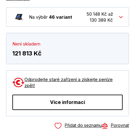
50 148 Kč až
Na výběr
46 variant
130 389 Kč
Není skladem
121 813 Kč
Odprodejte staré zařízení a získejte peníze
zpět!
Více informací
Přidat do seznamu
Porovnat