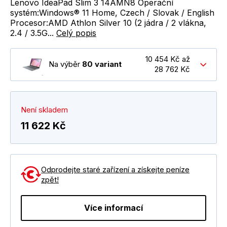
Lenovo IdeaPad Slim 3 14AMN8 Operační
systém:Windows® 11 Home, Czech / Slovak / English
Procesor:AMD Athlon Silver 10 (2 jádra / 2 vlákna,
2.4 / 3.5G...
Celý popis
10 454 Kč až
Na výběr
80 variant
28 762 Kč
Není skladem
11 622 Kč
Odprodejte staré zařízení a získejte peníze
zpět!
Více informací