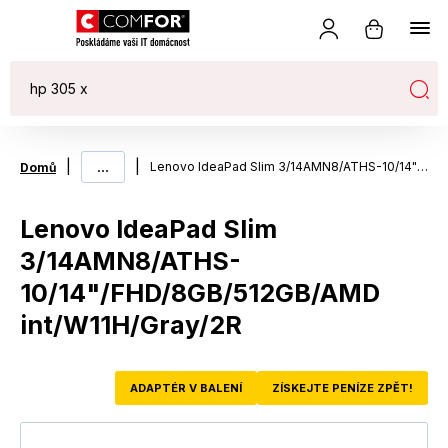
|
...
|
Lenovo IdeaPad Slim 3/14AMN8/ATHS-10/14"/FHD/8GB/512GB/AMD int/W11H/Gray/2R
Domů
Lenovo IdeaPad Slim
3/14AMN8/ATHS-
10/14"/FHD/8GB/512GB/AMD
int/W11H/Gray/2R
ADAPTÉR V BALENÍ
ZÍSKEJTE PENÍZE ZPĚT!