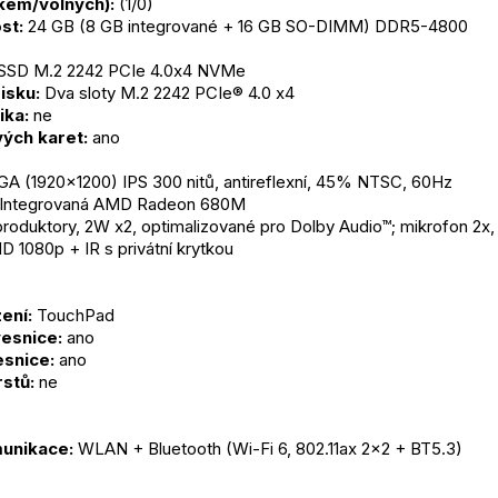
lkem/volných):
 (1/0)
st:
 24 GB (8 GB integrované + 16 GB SO-DIMM) DDR5-4800
 SSD M.2 2242 PCIe 4.0x4 NVMe
isku:
 Dva sloty M.2 2242 PCIe® 4.0 x4
ika:
 ne
ých karet:
 ano
A (1920x1200) IPS 300 nitů, antireflexní, 45% NTSC, 60Hz
 Integrovaná AMD Radeon 680M
produktory, 2W x2, optimalizované pro Dolby Audio™; mikrofon 2x,
D 1080p + IR s privátní krytkou
ení:
 TouchPad
esnice:
 ano
snice:
 ano
rstů:
 ne
unikace:
 WLAN + Bluetooth (Wi-Fi 6, 802.11ax 2x2 + BT5.3)