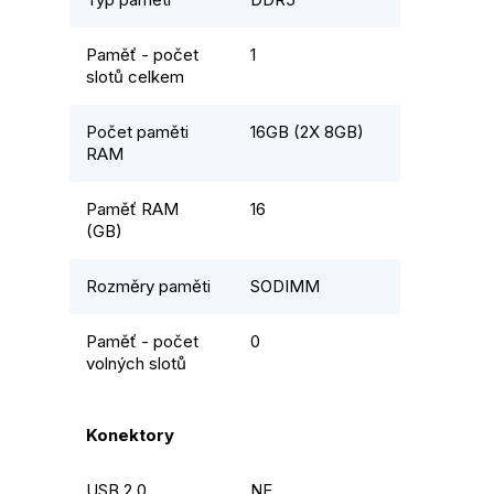
Paměť - počet
1
slotů celkem
Počet paměti
16GB (2X 8GB)
RAM
Paměť RAM
16
(GB)
Rozměry paměti
SODIMM
Paměť - počet
0
volných slotů
Konektory
USB 2.0
NE