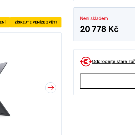
Není skladem
ENÍ
ZÍSKEJTE PENÍZE ZPĚT!
20 778 Kč
Odprodejte staré zaří