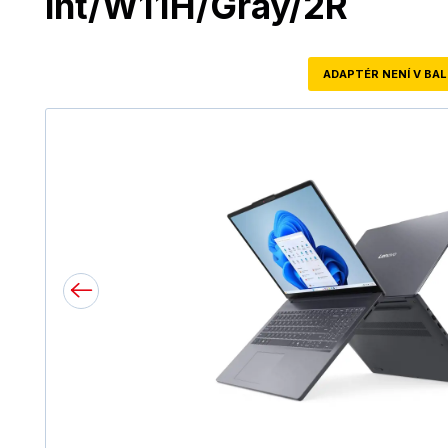
int/W11H/Gray/2R
ADAPTÉR NENÍ V BAL