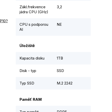
Zákl.frekvence
3,2
jádra CPU (GHz)
RP10?
CPU s podporou
NE
AI
Úložiště
Kapacita disku
1TB
Disk - typ
SSD
Typ SSD
M.2 2242
Paměť RAM
Typ paměti
DDR5