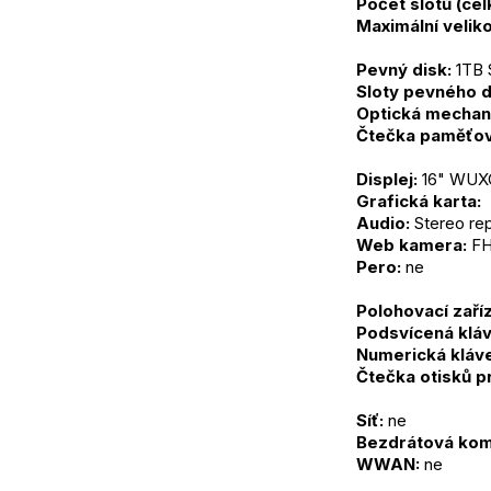
Počet slotů (ce
Maximální veliko
Pevný disk:
 1TB
Sloty pevného d
Optická mechan
Čtečka paměťov
Displej:
 16" WUXG
Grafická karta: 
Audio:
 Stereo re
Web kamera:
 FH
Pero:
 ne
Polohovací zaříz
Podsvícená kláv
Numerická kláve
Čtečka otisků p
Síť:
 ne
Bezdrátová kom
WWAN:
 ne