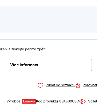
zení a získejte peníze zpět!
Více informací
Přidat do seznamu
Porovnat
Sdílet
Výrobce:
Kód produktu:
83K800CECK