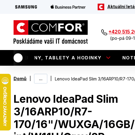
Aktuální letá
+420 515 
(po-pá 09-1
TELEFONY, TABLETY A HODINKY
NOT
|
...
|
Domů
Lenovo IdeaPad Slim 3/16ARP10/R7-17
Lenovo IdeaPad Slim
3/16ARP10/R7-
170/16"/WUXGA/16GB