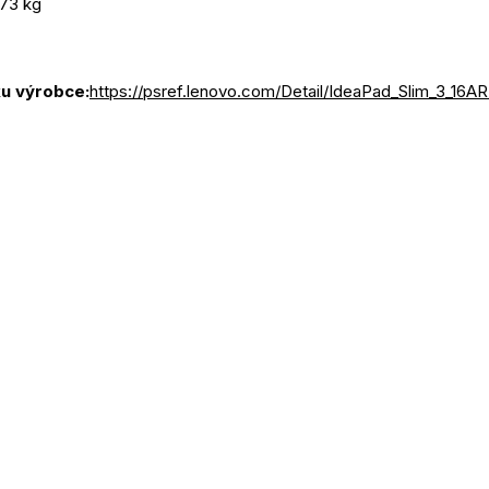
,73 kg
u výrobce:
https://psref.lenovo.com/Detail/IdeaPad_Slim_3_16A