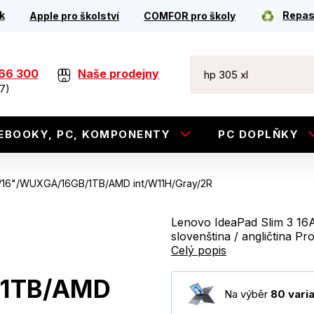
k
Repas
Apple pro školství
COMFOR pro školy
266 300
Naše prodejny
7)
EBOOKY, PC, KOMPONENTY
PC DOPLŇKY
0/16"/WUXGA/16GB/1TB/AMD int/W11H/Gray/2R
Lenovo IdeaPad Slim 3 16
slovenština / angličtina Pr
Celý popis
/1TB/AMD
Na výběr
80 vari