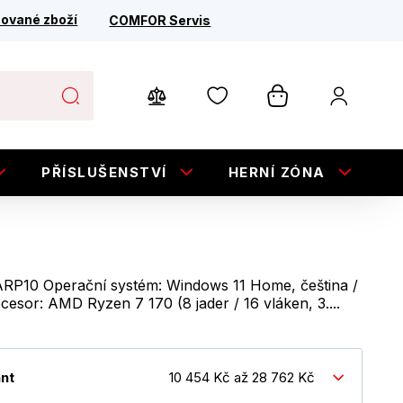
ované zboží
COMFOR Servis
PŘÍSLUŠENSTVÍ
HERNÍ ZÓNA
E
ARP10 Operační systém: Windows 11 Home, čeština /
ocesor: AMD Ryzen 7 170 (8 jader / 16 vláken, 3....
ant
10 454 Kč až 28 762 Kč