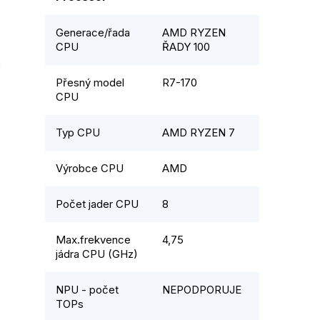
Generace/řada
AMD RYZEN
CPU
ŘADY 100
2
Přesný model
R7-170
CPU
Typ CPU
AMD RYZEN 7
Výrobce CPU
AMD
Počet jader CPU
8
Max.frekvence
4,75
jádra CPU (GHz)
NPU - počet
NEPODPORUJE
TOPs