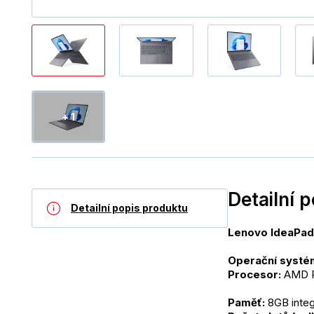
+ 1
Detailní 
Detailní popis produktu
Lenovo IdeaPad
Operační systé
Procesor: 
AMD Ry
Paměť:
 8GB int