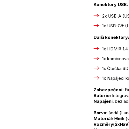
Konektory USB:
2x USB-A (US
1x USB-C® (U
Další konektory:
1x HDMI® 1.4
1x kombinova
1x Čtečka SD
1x Napájecí k
Zabezpečení:
 F
Baterie:
 Integro
Napájení:
 bez ad
Barva:
 šedá (Lun
Materiál:
 Hliník
Rozměry(ŠxHxV)