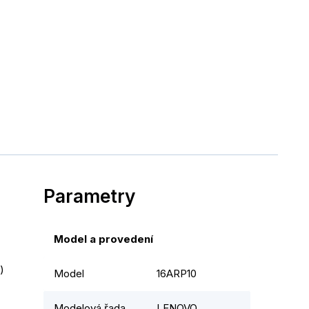
Parametry
Model a provedení
)
Model
16ARP10
Modelová řada
LENOVO