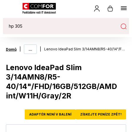
|
...
|
Lenovo IdeaPad Slim 3/14AMN8/R5-40/14"/FHD/16GB/512GB/AMD int/W11H/Gray/2R
Domů
Lenovo IdeaPad Slim
3/14AMN8/R5-
40/14"/FHD/16GB/512GB/AMD
int/W11H/Gray/2R
ADAPTÉR NENÍ V BALENÍ
ZÍSKEJTE PENÍZE ZPĚT!