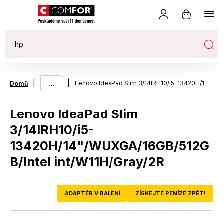
|
...
|
Lenovo IdeaPad Slim 3/14IRH10/i5-13420H/14"/WUXGA/16GB/512GB/Intel int/W11H/Gray/2R
Domů
Lenovo IdeaPad Slim
3/14IRH10/i5-
13420H/14"/WUXGA/16GB/512G
B/Intel int/W11H/Gray/2R
ADAPTÉR V BALENÍ
ZÍSKEJTE PENÍZE ZPĚT!