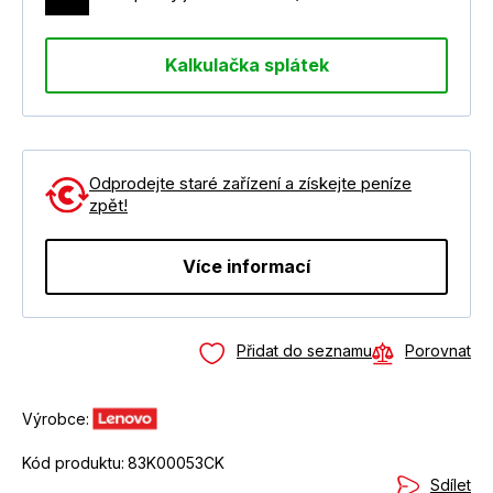
Kalkulačka splátek
Odprodejte staré zařízení a získejte peníze
zpět!
Více informací
Přidat do seznamu
Porovnat
Výrobce:
Kód produktu:
83K00053CK
Sdílet