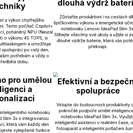
dlouhá výdrž bater
chniky
Zůstaňte produktivní i na cestách dí
ost a výkon chytřejšího
špičkovému výkonu a energetické účin
í. Tento počítač Copilot+
notebooku Lenovo IdeaPad Slim 3x
ncí, poháněný NPU (Neural
Stíhejte všechny své úkoly a užijte si ji
t) o výkonu 45 TOPS, si
dlouhé výdrže baterie, která vás potě
ultitaskingem a umožňuje
překvapí.
ní spolupráci po celý den.
vašim potřebám a vždy o
předbíhá dobu.
o pro umělou
Efektivní a bezpeč
ligenci a
spolupráce
onalizaci
Vstupte do budoucnosti produktivity 
pokročilé podpoře umělé inteligenc
inteligentního notebooku
notebooku IdeaPad Slim 3x. Využijt
 Slim 3x s integrovanou
inteligentní asistenci v reálném čase, 
ncí, která vám každý den
fotoaparát a inteligentní potlačení šu
Objevte vylepšené funkce