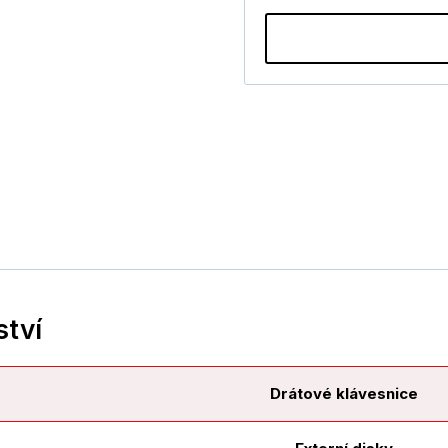
ství
Drátové klávesnice