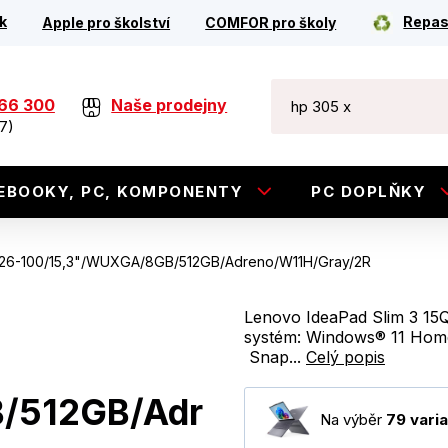
k
Repas
Apple pro školství
COMFOR pro školy
266 300
Naše prodejny
7)
EBOOKY, PC, KOMPONENTY
PC DOPLŇKY
-26-100/15,3"/WUXGA/8GB/512GB/Adreno/W11H/Gray/2R
Lenovo IdeaPad Slim 3 15Q
systém: Windows® 11 Home
Snap...
Celý popis
/512GB/Adr
Na výběr
79 varia