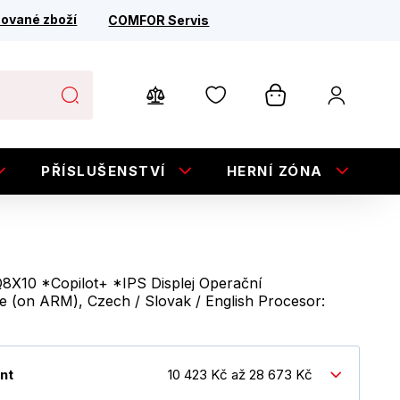
ované zboží
COMFOR Servis
PŘÍSLUŠENSTVÍ
HERNÍ ZÓNA
E
8X10 *Copilot+ *IPS Displej Operační
 (on ARM), Czech / Slovak / English Procesor:
nt
10 423 Kč až 28 673 Kč