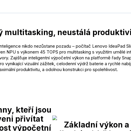
ý multitasking, neustálá produktiv
inteligence nikdo nezůstane pozadu – počítač Lenovo IdeaPad Sl
ven NPU s výkonem 45 TOPS pro multitasking s využitím umělé in
vory. Zajišťuje inteligentní výpočetní výkon na platformě řady Sn
pro vynikající vizuální zážitek, celodenní výdrž baterie a rychlé nabí
ximální produktivitu, a odolnou konstrukci pro spolehlivost.
ny, kteří jsou
eni přivítat
Základní výkon a
st výpočetní