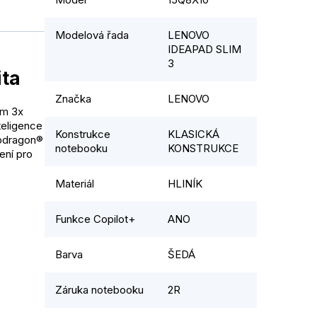
Modelová řada
LENOVO
IDEAPAD SLIM
3
ita
Značka
LENOVO
im 3x
teligence
Konstrukce
KLASICKÁ
apdragon®
notebooku
KONSTRUKCE
jení pro
Materiál
HLINÍK
Funkce Copilot+
ANO
Barva
ŠEDÁ
Záruka notebooku
2R