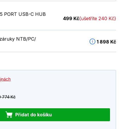
5 PORT USB-C HUB
499 Kč
(ušetříte 240 Kč)
é záruky NTB/PC/
1 898 Kč
ejnách
9 774 Kč
Přidat do košíku