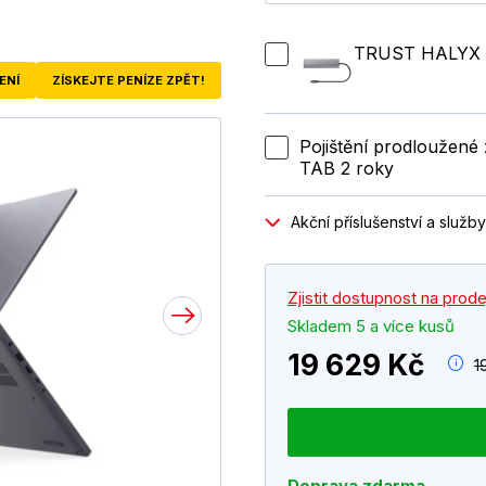
TRUST HALYX 
ENÍ
ZÍSKEJTE PENÍZE ZPĚT!
Pojištění prodloužen
TAB 2 roky
Akční příslušenství a služby
Zjistit dostupnost na prod
Skladem 5 a více kusů
19 629 Kč
1
Doprava zdarma