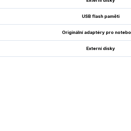
Externí disky
USB flash paměti
Originální adaptéry pro noteb
Externí disky