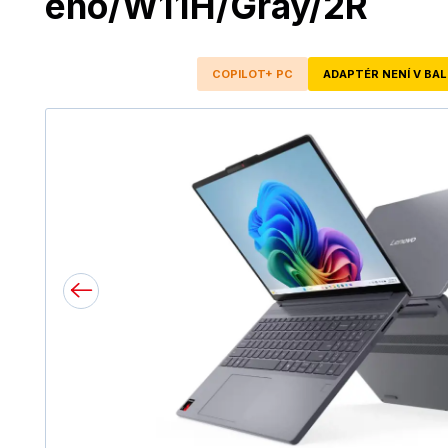
eno/W11H/Gray/2R
COPILOT+ PC
ADAPTÉR NENÍ V BAL