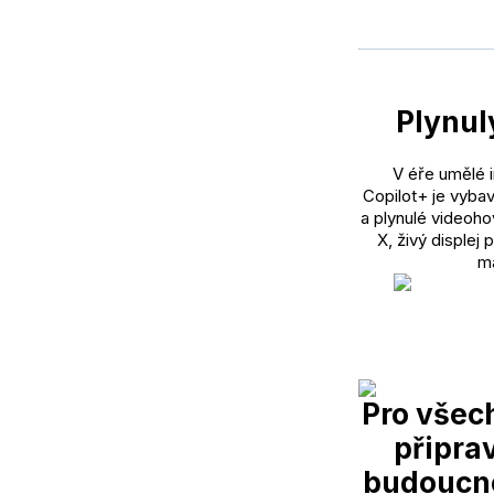
Plynul
V éře umělé 
Copilot+ je vyba
a plynulé videoho
X, živý displej 
ma
Pro všech
připrav
budoucno