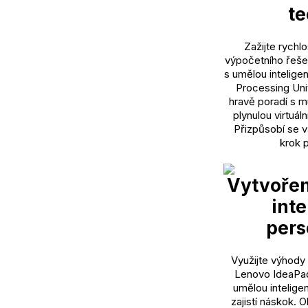
te
Zažijte rychl
výpočetního řešen
s umělou intelige
Processing Uni
hravě poradí s m
plynulou virtuál
Přizpůsobí se 
krok 
Vytvořen
inte
pers
Využijte výhody 
Lenovo IdeaPad
umělou intelige
zajistí náskok. 