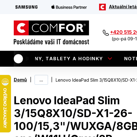
Aktuální letá
+420 515 
(po-pá 09-1
TELEFONY, TABLETY A HODINKY
NOT
|
...
|
Domů
Lenovo IdeaPad Slim 3/15Q8X10/SD-X1
Lenovo IdeaPad Slim
3/15Q8X10/SD-X1-26-
100/15,3"/WUXGA/8GB