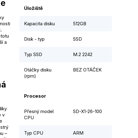
ie
Úložiště
ky
nosti
Kapacita disku
512GB
.
stotu
Disk - typ
SSD
ší a
Typ SSD
M.2 2242
Otáčky disku
BEZ OTÁČEK
(rpm)
ná
Procesor
díky
Přesný model
SD-X1-26-100
e v
CPU
e
ostrý
Typ CPU
ARM
mu –