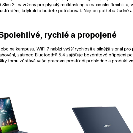
lim 3i, navržený pro plynulý multitasking a maximální flexibilitu, v
oustředění, kdykoli to budete potřebovat. Nejsou potřeba žádné a
Spolehlivé, rychlé a propojené
bo na kampusu, WiFi 7 nabízí vyšší rychlosti a silnější signál pro p
ahování, zatímco Bluetooth® 5.4 zajišťuje bezdrátové připojení pe
 Díky tomu zůstává vaše pracovní prostředí přehledné a produktivn