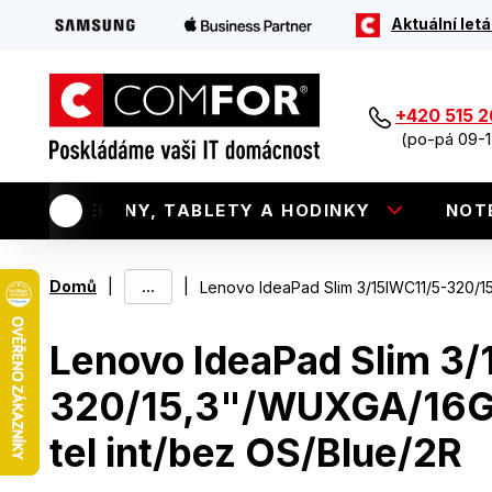
Aktuální letá
+420 515 
(po-pá 09-1
TELEFONY, TABLETY A HODINKY
NOT
|
...
|
Domů
Lenovo IdeaPad Slim 3/15IWC11/5-320/1
Lenovo IdeaPad Slim 3
320/15,3"/WUXGA/16G
tel int/bez OS/Blue/2R