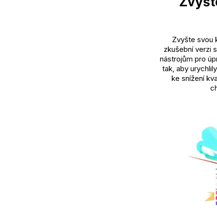
Zvyšt
Zvyšte svou 
zkušební verzi 
nástrojům pro úpr
tak, aby urychlil
ke snížení kv
ch