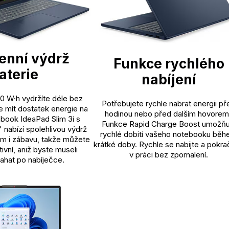
enní výdrž
Funkce rychlého
aterie
nabíjení
0 W·h vydržíte déle bez
Potřebujete rychle nabrat energii př
e mít dostatek energie na
hodinou nebo před dalším hovorem
book IdeaPad Slim 3i s
Funkce Rapid Charge Boost umožňu
" nabízí spolehlivou výdrž
rychlé dobití vašeho notebooku bě
um i zábavu, takže můžete
krátké doby. Rychle se nabijte a pokra
ivní, aniž byste museli
v práci bez zpomalení.
ahat po nabíječce.