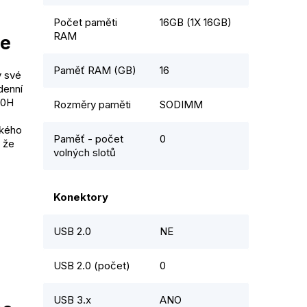
Počet paměti
16GB (1X 16GB)
RAM
ce
Paměť RAM (GB)
16
y své
denní
10H
Rozměry paměti
SODIMM
ského
Paměť - počet
0
 že
volných slotů
Konektory
USB 2.0
NE
USB 2.0 (počet)
0
USB 3.x
ANO