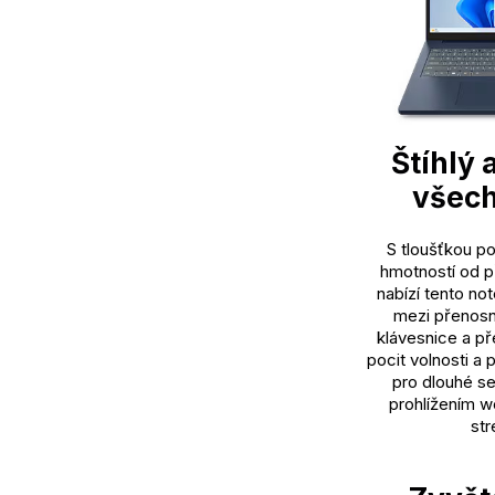
Štíhlý 
všech
S tloušťkou po
hmotností od př
nabízí tento no
mezi přenosno
klávesnice a př
pocit volnosti a p
pro dlouhé se
prohlížením 
st