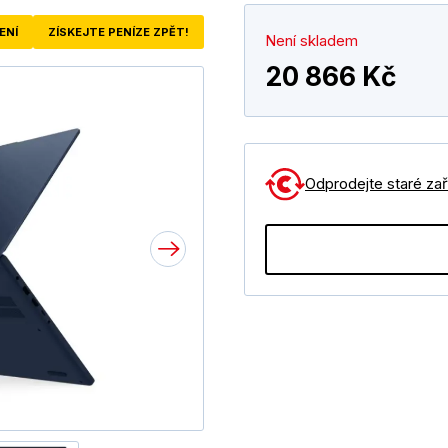
ENÍ
ZÍSKEJTE PENÍZE ZPĚT!
Není skladem
20 866 Kč
Odprodejte staré zaří