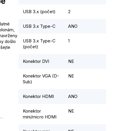
be
USB 3.x (počet)
2
latné
USB 3.x Type-C
ANO
blonám,
 navrženy
USB 3.x Type-C
1
 by došlo
(počet)
ušejte
Konektor DVI
NE
Konektor VGA (D-
NE
Sub)
Konektor HDMI
ANO
Konektor
NE
mini/micro HDMI