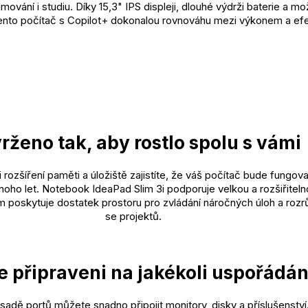
mování i studiu. Díky 15,3" IPS displeji, dlouhé výdrži baterie a 
 tento počítač s Copilot+ dokonalou rovnováhu mezi výkonem a efe
rženo tak, aby rostlo spolu s vámi
rozšíření paměti a úložiště zajistíte, že váš počítač bude fungov
oho let. Notebook IdeaPad Slim 3i podporuje velkou a rozšiřitel
ám poskytuje dostatek prostoru pro zvládání náročných úloh a rozrů
se projektů.
 připraveni na jakékoli uspořádán
sadě portů můžete snadno připojit monitory, disky a příslušenství