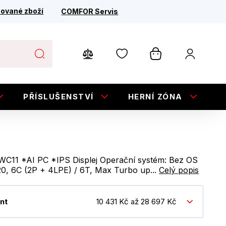
ované zboží
COMFOR Servis
PŘÍSLUŠENSTVÍ
HERNÍ ZÓNA
E
IWC11 *AI PC *IPS Displej Operační systém: Bez OS
20, 6C (2P + 4LPE) / 6T, Max Turbo up...
Celý popis
nt
10 431 Kč až 28 697 Kč