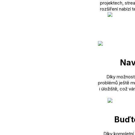
projektech, strea
rozšíření nabízí
Nav
Díky možnosti 
problémů ještě mn
i úložiště, což v
Buďte
Díky kompletní 