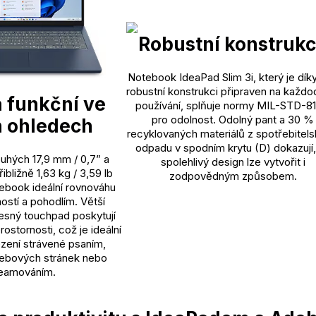
Robustní konstruk
Notebook IdeaPad Slim 3i, který je dík
robustní konstrukci připraven na každo
a funkční ve
používání, splňuje normy MIL-STD-8
pro odolnost. Odolný pant a 30 %
 ohledech
recyklovaných materiálů z spotřebitel
odpadu v spodním krytu (D) dokazují,
uhých 17,9 mm / 0,7” a
spolehlivý design lze vytvořit i
ibližně 1,63 kg / 3,59 lb
zodpovědným způsobem.
tebook ideální rovnováhu
stí a pohodlím. Větší
esný touchpad poskytují
rostornosti, což je ideální
zení strávené psaním,
webových stránek nebo
reamováním.