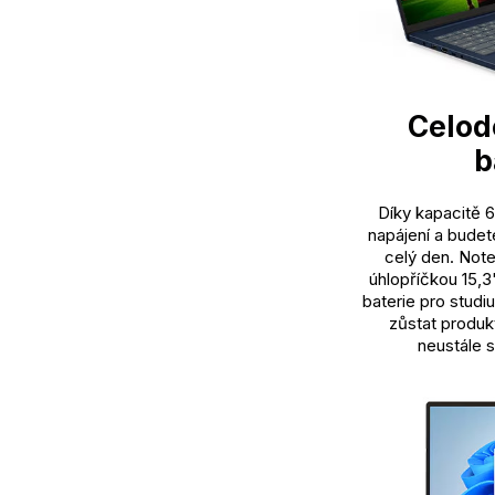
Celod
b
Díky kapacitě 6
napájení a budet
celý den. Note
úhlopříčkou 15,3
baterie pro studi
zůstat produkt
neustále s