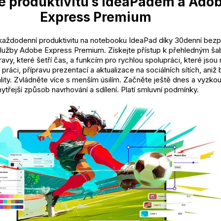
e produktivitu s IdeaPadem a Ado
Express Premium
každodenní produktivitu na notebooku IdeaPad díky 30denní bezp
služby Adobe Express Premium. Získejte přístup k přehledným ša
avy, které šetří čas, a funkcím pro rychlou spolupráci, které jsou
y práci, přípravu prezentací a aktualizace na sociálních sítích, aniž
ality. Zvládněte více s menším úsilím. Začněte ještě dnes a vyzko
ytřejší způsob navrhování a sdílení. Platí smluvní podmínky.