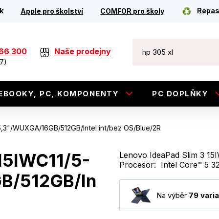
k
Repas
Apple pro školství
COMFOR pro školy
266 300
Naše prodejny
7)
EBOOKY, PC, KOMPONENTY
PC DOPLŇKY
5,3"/WUXGA/16GB/512GB/Intel int/bez OS/Blue/2R
/15IWC11/5-
Lenovo IdeaPad Slim 3 15
Procesor: Intel Core™ 5 3
B/512GB/In
Na výběr
79 varia