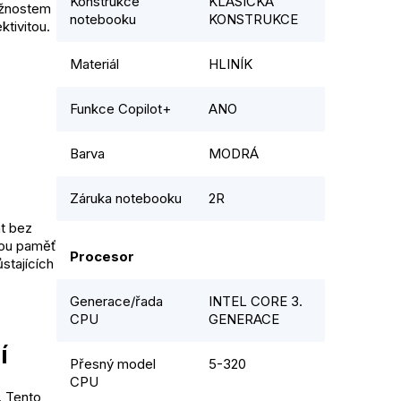
Konstrukce
KLASICKÁ
možnostem
notebooku
KONSTRUKCE
ktivitou.
Materiál
HLINÍK
Funkce Copilot+
ANO
Barva
MODRÁ
Záruka notebooku
2R
at bez
nou paměť
Procesor
stajících
Generace/řada
INTEL CORE 3.
CPU
GENERACE
í
Přesný model
5-320
CPU
. Tento