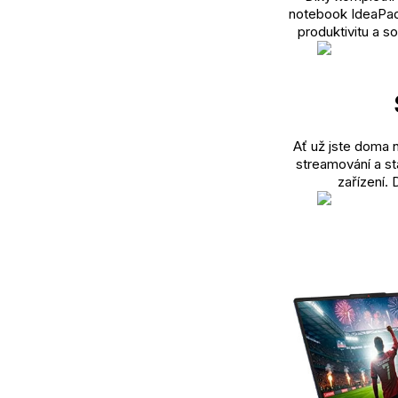
notebook IdeaPad S
produktivitu a s
Ať už jste doma ne
streamování a st
zařízení.