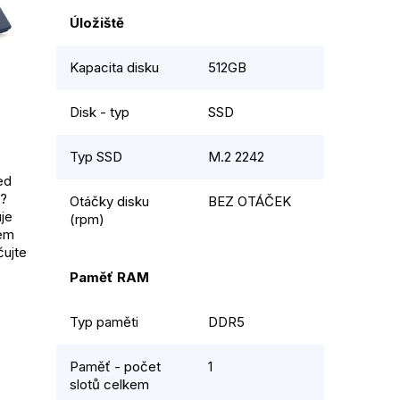
Úložiště
Kapacita disku
512GB
Disk - typ
SSD
Typ SSD
M.2 2242
ed
?
Otáčky disku
BEZ OTÁČEK
je
(rpm)
hem
čujte
Paměť RAM
Typ paměti
DDR5
Paměť - počet
1
slotů celkem