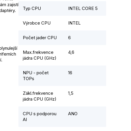
ám zajistí
Typ CPU
INTEL CORE 5
daptéry.
Výrobce CPU
INTEL
Počet jader CPU
6
lynulejší
Max.frekvence
4,6
riferních
jádra CPU (GHz)
í.
NPU - počet
16
TOPs
Zákl.frekvence
1,5
jádra CPU (GHz)
CPU s podporou
ANO
AI