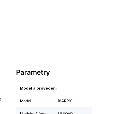
Parametry
Model a provedení
)
Model
16ARP10
Modelová řada
LENOVO