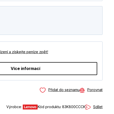
zení a získejte peníze zpět!
Více informací
Přidat do seznamu
Porovnat
Sdílet
Výrobce:
Kód produktu:
83K800CCCK