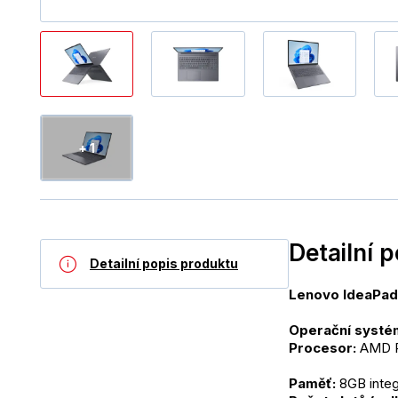
+ 1
Detailní 
Detailní popis produktu
Lenovo IdeaPad
Operační systé
Procesor: 
AMD Ry
Paměť:
 8GB int