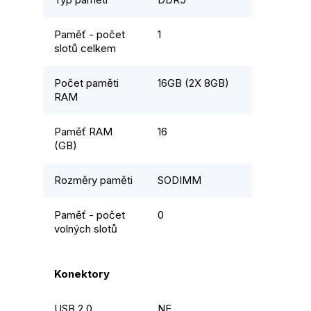
Paměť - počet
1
slotů celkem
Počet paměti
16GB (2X 8GB)
RAM
Paměť RAM
16
(GB)
Rozměry paměti
SODIMM
Paměť - počet
0
volných slotů
Konektory
USB 2.0
NE