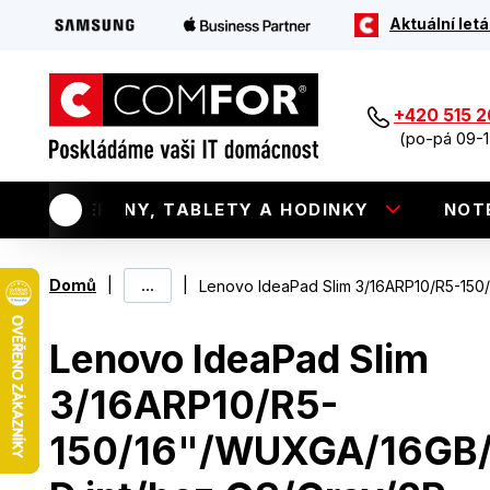
Aktuální letá
+420 515 
(po-pá 09-1
TELEFONY, TABLETY A HODINKY
NOT
|
...
|
Domů
Lenovo IdeaPad Slim 3/16ARP10/R5-15
Lenovo IdeaPad Slim
3/16ARP10/R5-
150/16"/WUXGA/16GB