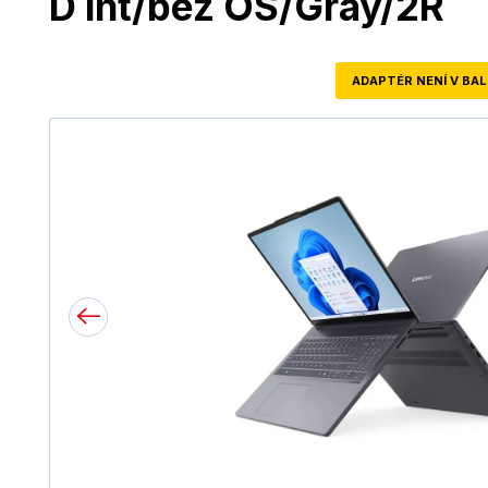
D int/bez OS/Gray/2R
ADAPTÉR NENÍ V BAL