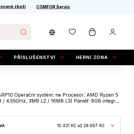
ované zboží
COMFOR Servis
PŘÍSLUŠENSTVÍ
HERNÍ ZÓNA
E
ARP10 Operační systém: ne Procesor: AMD Ryzen 5
3.3 / 4.55GHz, 3MB L2 / 16MB L3) Paměť: 8GB integr...
nt
10 431 Kč až 28 697 Kč