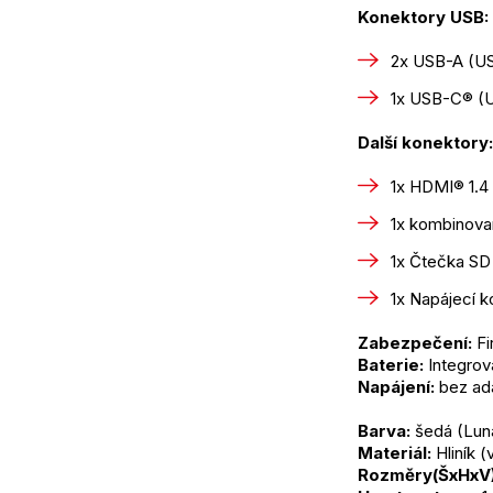
Konektory USB:
2x USB-A (US
1x USB-C® (U
Další konektory:
1x HDMI® 1.4
1x kombinova
1x Čtečka SD
1x Napájecí k
Zabezpečení:
 F
Baterie:
 Integro
Napájení:
 bez ad
Barva:
 šedá (Lun
Materiál:
 Hliník
Rozměry(ŠxHxV)