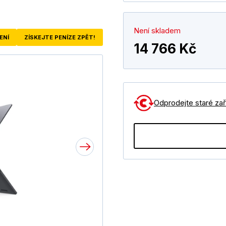
Není skladem
ENÍ
ZÍSKEJTE PENÍZE ZPĚT!
14 766 Kč
Odprodejte staré zaří