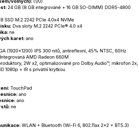
lkem/volných):
 (1/0)
st:
 24 GB (8 GB integrované + 16 GB SO-DIMM) DDR5-4800
GB SSD M.2 2242 PCIe 4.0x4 NVMe
isku:
 Dva sloty M.2 2242 PCIe® 4.0 x4
ika:
 ne
ých karet:
 ano
A (1920x1200) IPS 300 nitů, antireflexní, 45% NTSC, 60Hz
 Integrovaná AMD Radeon 660M
produktory, 2W x2, optimalizované pro Dolby Audio™; mikrofon 2x,
D 1080p + IR s privátní krytkou
ení:
 TouchPad
esnice:
 ano
snice:
 ano
rstů:
 ne
unikace:
 WLAN + Bluetooth (Wi-Fi 6, 802.11ax 2x2 + BT5.3)