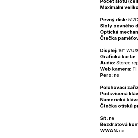
Počet slotů (ce
Maximální veliko
Pevný disk:
 512
Sloty pevného d
Optická mechan
Čtečka paměťov
Displej:
 16" WUXG
Grafická karta: 
Audio:
 Stereo re
Web kamera:
 FH
Pero:
 ne
Polohovací zaříz
Podsvícená kláv
Numerická kláve
Čtečka otisků p
Síť:
 ne
Bezdrátová kom
WWAN:
 ne