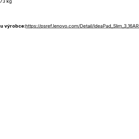
,73 kg
u výrobce:
https://psref.lenovo.com/Detail/IdeaPad_Slim_3_16A