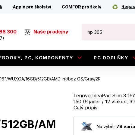
k
Repas
Apple pro školství
COMFOR pro školy
266 300
Naše prodejny
7)
EBOOKY, PC, KOMPONENTY
PC DOPLŇKY
0/16"/WUXGA/16GB/512GB/AMD int/bez OS/Gray/2R
Lenovo IdeaPad Slim 3 16
150 (6 jader / 12 vláken, 
Celý popis
/512GB/AM
Na výběr
79 varia