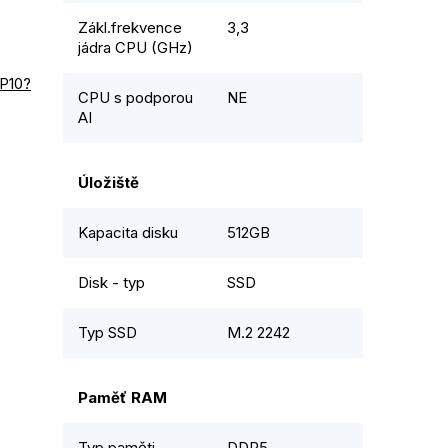
Zákl.frekvence
3,3
jádra CPU (GHz)
RP10?
CPU s podporou
NE
AI
Úložiště
Kapacita disku
512GB
Disk - typ
SSD
Typ SSD
M.2 2242
Paměť RAM
Typ paměti
DDR5