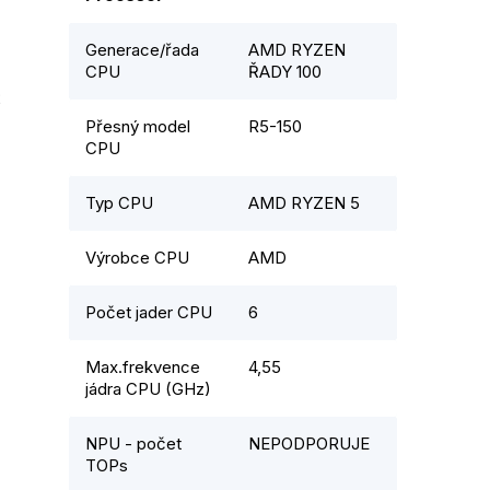
Generace/řada
AMD RYZEN
CPU
ŘADY 100
2
Přesný model
R5-150
CPU
Typ CPU
AMD RYZEN 5
Výrobce CPU
AMD
Počet jader CPU
6
Max.frekvence
4,55
jádra CPU (GHz)
NPU - počet
NEPODPORUJE
TOPs